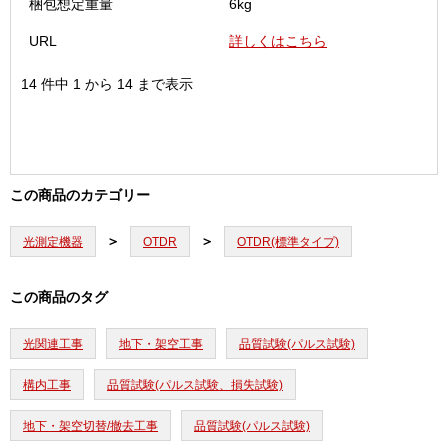
梱包想定重量
6kg
URL
詳しくはこちら
14 件中 1 から 14 まで表示
この商品のカテゴリー
光測定機器
OTDR
OTDR(標準タイプ)
この商品のタグ
光関連工事
地下・架空工事
品質試験(パルス試験)
構内工事
品質試験(パルス試験、損失試験)
地下・架空切替/撤去工事
品質試験(パルス試験)