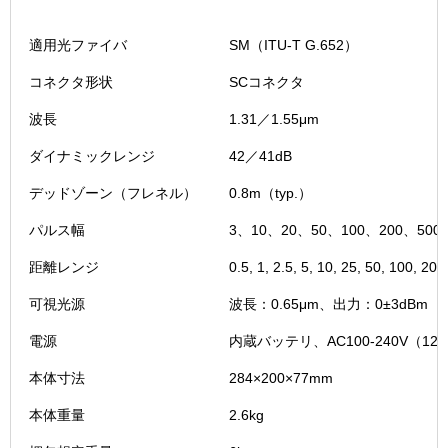
適用光ファイバ
SM（ITU-T G.652）
コネクタ形状
SCコネクタ
波長
1.31／1.55μm
ダイナミックレンジ
42／41dB
デッドゾーン（フレネル）
0.8m（typ.）
パルス幅
3、10、20、50、100、200、500
距離レンジ
0.5, 1, 2.5, 5, 10, 25, 50, 100, 20
可視光源
波長：0.65μm、出力：0±3dBm
電源
内蔵バッテリ、AC100-240V（12
本体寸法
284×200×77mm
本体重量
2.6kg