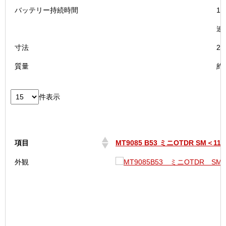
バッテリー持続時間
1
連
寸法
2
質量
約
件表示
項目
MT9085 B53 ミニOTDR SM＜112
項目
MT9085 B53 ミニOTDR SM＜112
外観