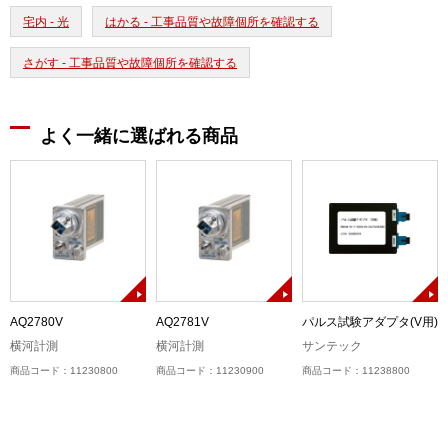
宅内 - 光
はかる - 工事品質や故障個所を確認する
さがす - 工事品質や故障個所を確認する
よく一緒に選ばれる商品
)
AQ2780V
AQ2781V
パルス試験アダプタ(V用)
横河計測
横河計測
サンテック
商品コード：11230800
商品コード：11230900
商品コード：11238800