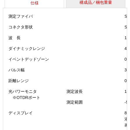
構成品／梱包重量
仕様
測定ファイバ
SM
コネクタ形状
S
波 長
1.
ダイナミックレンジ
40
イベントデッドゾーン
0.
パルス幅
3
距離レンジ
0
光パワーモニタ
測定波長
1.
※OTDRポート
測定範囲
-5
ディスプレイ
8
液
画