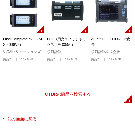
チ
FiberCompletePRO（MT
OTDR用光スイッチボッ
AQ7290F OTDR 3波
ー
S-4000V2）
クス（AQ3550）
長
VIAVIソリューションズ
横河計測
横河計測株式会社
商品コード：11246400
商品コード：11246700
商品コード：11246300
OTDRの商品を検索する
前の画面に戻る