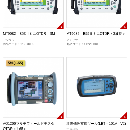
MT9082 B53ⅡミニOTDR SM
MT9082 B55ⅡミニOTDR＜3波長＞
アンリツ
アンリツ
商品コード：11228000
商品コード：11228100
AQ1200マルチフィールドテスタ
故障修理支援ツール(LBT－101A V2)
OTDR＜1.65＞
正電成和