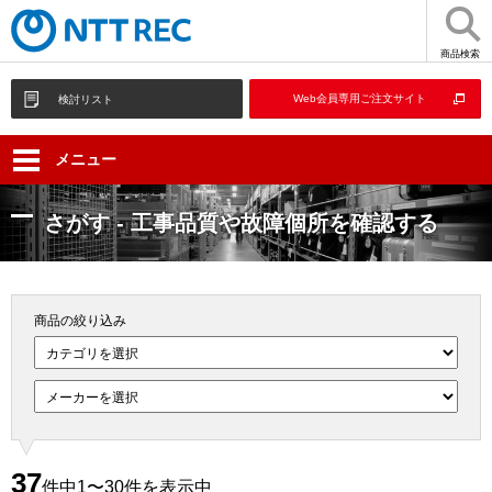
商品検索
Web会員専用ご注文サイト
検討リスト
メニュー
さがす - 工事品質や故障個所を確認する
商品の絞り込み
37
件中1〜30件を表示中