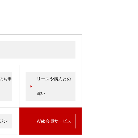
のお申
リースや購入との
違い
ジン
Web会員サービス