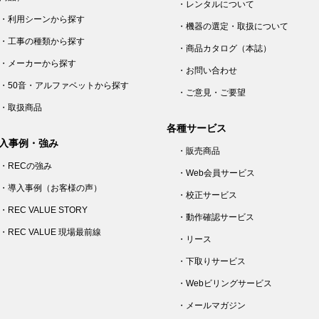
・レンタルについて
・利用シーンから探す
・機器の選定・取扱について
・工事の種類から探す
・商品カタログ（本誌）
・メーカーから探す
・お問い合わせ
・50音・アルファベットから探す
・ご意見・ご要望
・取扱商品
各種サービス
入事例・強み
・販売商品
・RECの強み
・Web会員サービス
・導入事例（お客様の声）
・校正サービス
・REC VALUE STORY
・動作確認サービス
・REC VALUE 現場最前線
・リース
・下取りサービス
・Webビリングサービス
・メールマガジン