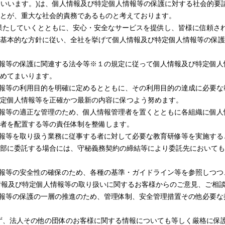
EC」といいます。)は、個人情報及び特定個人情報等の保護に対する社会的
とが、重大な社会的責務であるものと考えております。
に果たしていくとともに、安心・安全なサービスを提供し、皆様に信頼さ
基本的な方針に従い、全社を挙げて個人情報及び特定個人情報等の保護
定個人情報等の保護に関連する法令等※１の規定に従って個人情報及び特定
めてまいります。
定個人情報等の利用目的を明確に定めるとともに、その利用目的の達成に必
定個人情報等を正確かつ最新の内容に保つよう努めます。
定個人情報等の適正な管理のため、個人情報管理者を置くとともに各組織に
者を配置する等の責任体制を整備します。
定個人情報等を取り扱う業務に従事する者に対して必要な教育研修等を実施
部に委託する場合には、守秘義務契約の締結等により委託先においても
定個人情報等の安全性の確保のため、各種の基準・ガイドライン等を参照し
おける個人情報及び特定個人情報等の取り扱いに関するお客様からのご意見、ご
定個人情報等の保護の一層の推進のため、管理体制、安全管理措置その他必要
らず、法人その他の団体のお客様に関する情報についても等しく厳格に保