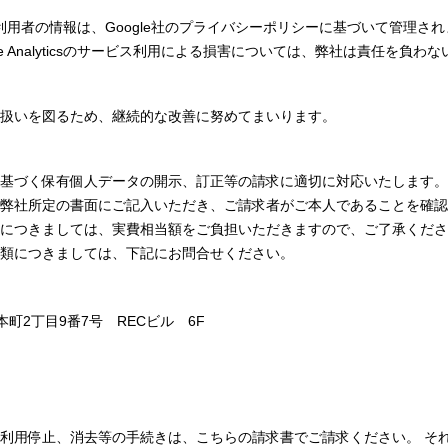
収集された利用者の情報は、Google社のプライバシーポリシーに基づいて管理さ
le Analyticsのサービス利用による損害については、弊社は責任を負わ
扱いを図るため、継続的な改善に努めてまいります。
基づく保有個人データの開示、訂正等の請求に適切に対応いたします。
弊社所定の書面にご記入いただき、ご請求者がご本人であることを確認
につきましては、実費相当額をご負担いただきますので、ご了承くださ
類につきましては、下記にお問合せください。
本町2丁目9番7号 RECビル 6F
用停止、消去等の手続きは、こちらの請求書でご請求ください。 それ