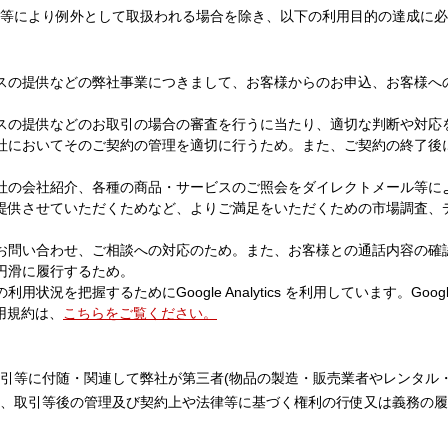
等により例外として取扱われる場合を除き、以下の利用目的の達成に必
スの提供などの弊社事業につきまして、お客様からのお申込、お客様へ
スの提供などのお取引の場合の審査を行うに当たり、適切な判断や対応
社においてそのご契約の管理を適切に行うため。また、ご契約の終了後
各社の会社紹介、各種の商品・サービスのご照会をダイレクトメール等に
提供させていただくためなど、よりご満足をいただくための市場調査、
お問い合わせ、ご相談への対応のため。また、お客様との通話内容の確
円滑に履行するため。
を把握するためにGoogle Analytics を利用しています。Google A
s利用規約は、
こちらをご覧ください。
等に付随・関連して弊社が第三者(物品の製造・販売業者やレンタル・
、取引等後の管理及び契約上や法律等に基づく権利の行使又は義務の履