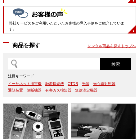
弊社サービスをご利用いただいたお客様の導入事例をご紹介していま
す。
商品を探す
レンタル商品を探すトップへ
注目キーワード
イーサネット測定機
融着接続機
OTDR
光源
光心線対照器
通話装置
診断機器
有害ガス検知器
無線測定機器