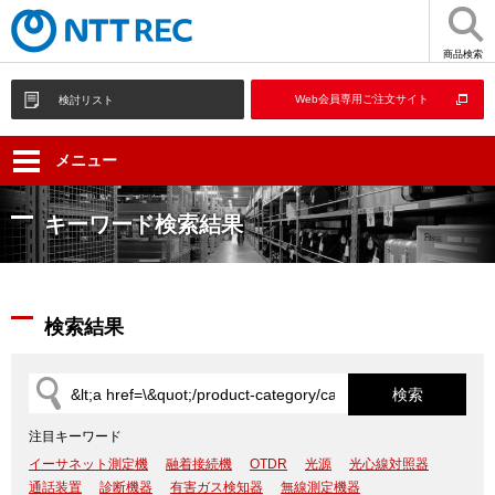
商品検索
Web会員専用ご注文サイト
検討リスト
メニュー
キーワード検索結果
検索結果
注目キーワード
イーサネット測定機
融着接続機
OTDR
光源
光心線対照器
通話装置
診断機器
有害ガス検知器
無線測定機器