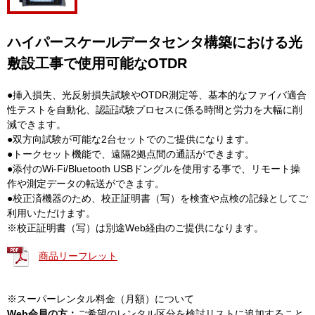
ハイパースケールデータセンタ構築における光
敷設工事で使用可能なOTDR
●挿入損失、光反射損失試験やOTDR測定等、基本的なファイバ適合
性テストを自動化、認証試験プロセスに係る時間と労力を大幅に削
減できます。
●双方向試験が可能な2台セットでのご提供になります。
●トークセット機能で、遠隔2拠点間の通話ができます。
●添付のWi-Fi/Bluetooth USBドングルを使用する事で、リモート操
作や測定データの転送ができます。
●校正済機器のため、校正証明書（写）を検査や点検の記録としてご
利用いただけます。
※校正証明書（写）は別途Web経由のご提供になります。
商品リーフレット
※スーパーレンタル料金（月額）について
Web会員の方：
ご希望のレンタル区分を検討リストに追加すること