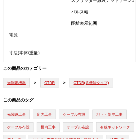
スプリッター減衰デッドゾーン1
パルス幅
距離表示範囲
電源
寸法(本体/重量）
この商品のカテゴリー
光測定機器
OTDR
OTDR(多機能タイプ)
この商品のタグ
光関連工事
所内工事
ケーブル布設
地下・架空工事
ケーブル布設
構内工事
ケーブル布設
有線ネットワーク