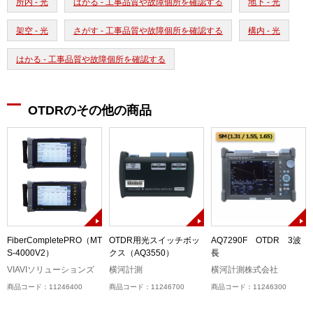
所内 - 光
はかる - 工事品質や故障個所を確認する
地下 - 光
架空 - 光
さがす - 工事品質や故障個所を確認する
構内 - 光
はかる - 工事品質や故障個所を確認する
OTDRのその他の商品
チ
FiberCompletePRO（MT
OTDR用光スイッチボッ
AQ7290F OTDR 3波
ー
S-4000V2）
クス（AQ3550）
長
VIAVIソリューションズ
横河計測
横河計測株式会社
商品コード：11246400
商品コード：11246700
商品コード：11246300