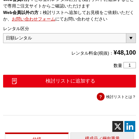
で専用ご注文サイトからご確認いただけます
Web会員以外の方：
検討リストへ追加してお見積をご依頼いただく
か、
お問い合わせフォーム
にてお問い合わせください
レンタル区分
¥
48,100
レンタル料金(税抜)：
FiberC
数量
4000V
個
検討リストに追加する
検討リストとは？
構成品／梱包重量