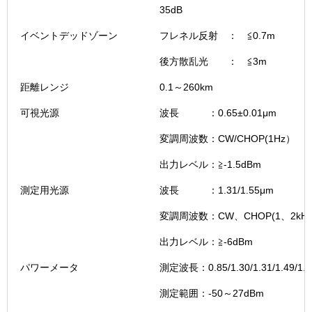
35dB
イベントデッドゾーン
フレネル反射 ： ≦0.7m
後方散乱光 ： ≦3m
距離レンジ
0.1～260km
可視光源
波長 ：0.65±0.01μm
変調周波数：CW/CHOP(1Hz）
出力レベル：≧-1.5dBm
測定用光源
波長 ：1.31/1.55μm
変調周波数：CW、CHOP(1、2kH
出力レベル：≧-6dBm
パワーメータ
測定波長：0.85/1.30/1.31/1.49/1.5
測定範囲：-50～27dBm