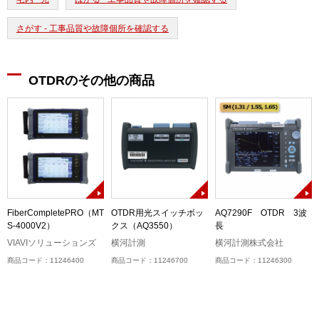
さがす - 工事品質や故障個所を確認する
OTDRのその他の商品
チ
FiberCompletePRO（MT
OTDR用光スイッチボッ
AQ7290F OTDR 3波
ー
S-4000V2）
クス（AQ3550）
長
VIAVIソリューションズ
横河計測
横河計測株式会社
商品コード：11246400
商品コード：11246700
商品コード：11246300