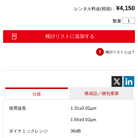
¥
4,150
レンタル料金(税抜)：
光
数量
パ
ル
検討リストに追加する
ス
試
検討リストとは？
験
機
MAX-
720C-
SM1（
個
構成品／梱包重量
仕様
使用波長
1.31±0.02μm
1.55±0.02μm
ダイナミックレンジ
36dB