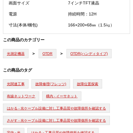
画面サイズ
7インチTFT液晶
電源
持続時間：12H
寸法(本体/梱包)
166×200×68㎜（1.5㎏）
この商品のカテゴリー
光測定機器
OTDR
OTDR(ハンディタイプ)
この商品のタグ
光関連工事
故障修理(フレッツ)
故障位置探索
有線ネットワーク
構内 - イーサネット
はかる - 光ケーブル設備に対し工事品質や故障個所を確認する
さがす - 光ケーブル設備に対し工事品質や故障個所を確認する
宅内 - 光
はかる - 工事品質や故障個所を確認する