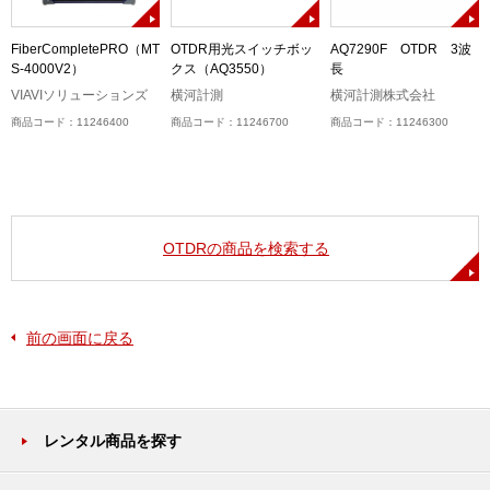
チ
FiberCompletePRO（MT
OTDR用光スイッチボッ
AQ7290F OTDR 3波
ー
S-4000V2）
クス（AQ3550）
長
VIAVIソリューションズ
横河計測
横河計測株式会社
商品コード：11246400
商品コード：11246700
商品コード：11246300
OTDRの商品を検索する
前の画面に戻る
レンタル商品を探す