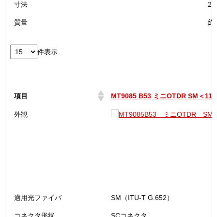
寸法
2
質量
約
件表示
項目
MT9085 B53 ミニOTDR SM＜112
項目
MT9085 B53 ミニOTDR SM＜112
外観
適用光ファイバ
SM（ITU-T G.652）
コネクタ形状
SCコネクタ