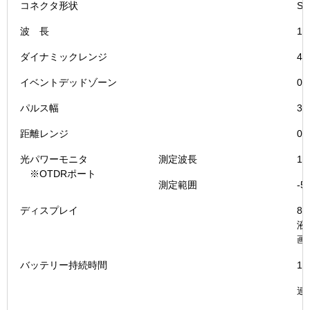
コネクタ形状
S
波 長
1.
ダイナミックレンジ
40
イベントデッドゾーン
0.
パルス幅
3
距離レンジ
0
光パワーモニタ
測定波長
1.
※OTDRポート
測定範囲
-5
ディスプレイ
8
液
画
バッテリー持続時間
1
連