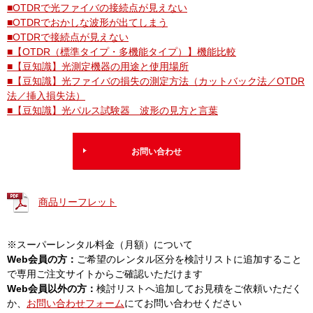
■OTDRで光ファイバの接続点が見えない
■OTDRでおかしな波形が出てしまう
■OTDRで接続点が見えない
■【OTDR（標準タイプ・多機能タイプ）】機能比較
■【豆知識】光測定機器の用途と使用場所
■【豆知識】光ファイバの損失の測定方法（カットバック法／OTDR
法／挿入損失法）
■【豆知識】光パルス試験器 波形の見方と言葉
お問い合わせ
商品リーフレット
※スーパーレンタル料金（月額）について
Web会員の方：
ご希望のレンタル区分を検討リストに追加すること
で専用ご注文サイトからご確認いただけます
Web会員以外の方：
検討リストへ追加してお見積をご依頼いただく
か、
お問い合わせフォーム
にてお問い合わせください