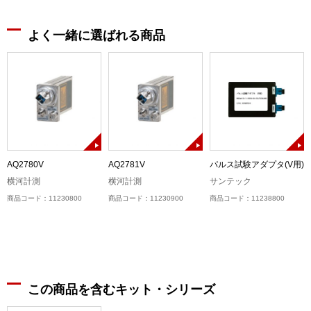
よく一緒に選ばれる商品
)
AQ2780V
AQ2781V
パルス試験アダプタ(V用)
横河計測
横河計測
サンテック
商品コード：11230800
商品コード：11230900
商品コード：11238800
この商品を含むキット・シリーズ