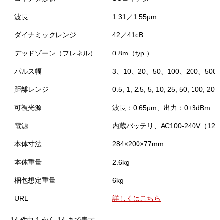
波長
1.31／1.55μm
ダイナミックレンジ
42／41dB
デッドゾーン（フレネル）
0.8m（typ.）
パルス幅
3、10、20、50、100、200、500
距離レンジ
0.5, 1, 2.5, 5, 10, 25, 50, 100, 20
可視光源
波長：0.65μm、出力：0±3dBm
電源
内蔵バッテリ、AC100-240V（12
本体寸法
284×200×77mm
本体重量
2.6kg
梱包想定重量
6kg
URL
詳しくはこちら
14 件中 1 から 14 まで表示