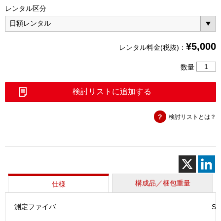
レンタル区分
¥
5,000
レンタル料金(税抜)：
AQ72
数量
OTD
SM
検討リストに追加する
個
検討リストとは？
構成品／梱包重量
仕様
測定ファイバ
SM