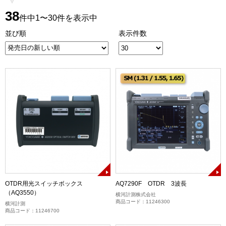
38
件中1〜30件を表示中
並び順
表示件数
OTDR用光スイッチボックス
AQ7290F OTDR 3波長
（AQ3550）
横河計測株式会社
商品コード：11246300
横河計測
商品コード：11246700