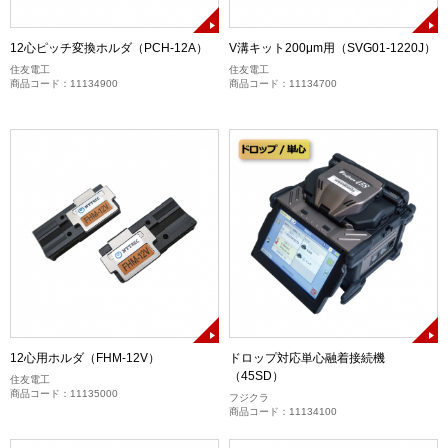
12心ピッチ変換ホルダ（PCH-12A）
V溝キット200μm用（SVG01-1220J）
住友電工
住友電工
商品コード：11134900
商品コード：11134700
12心用ホルダ（FHM-12V）
ドロップ対応単心融着接続機
（45SD）
住友電工
商品コード：11135000
フジクラ
商品コード：11134100