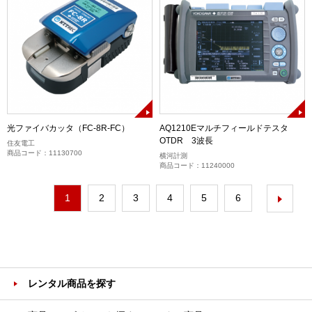
光ファイバカッタ（FC-8R-FC）
AQ1210Eマルチフィールドテスタ
OTDR 3波長
住友電工
商品コード：11130700
横河計測
商品コード：11240000
1
2
3
4
5
6
レンタル商品を探す