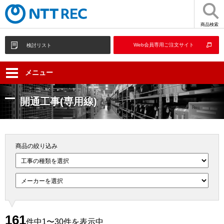
商品検索
Web会員専用ご注文サイト
検討リスト
メニュー
開通工事(専用線)
商品の絞り込み
161
件中1〜30件を表示中