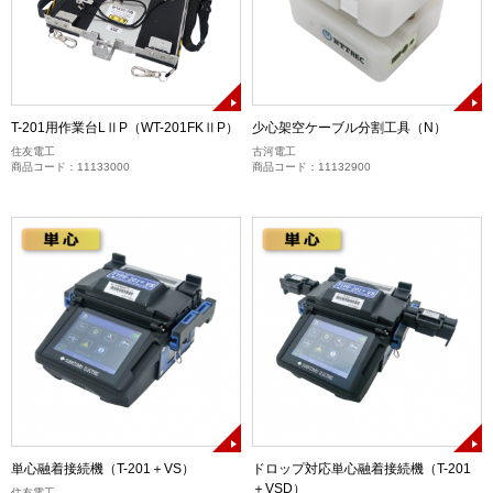
T-201用作業台LⅡP（WT-201FKⅡP）
少心架空ケーブル分割工具（N）
住友電工
古河電工
商品コード：11133000
商品コード：11132900
単心融着接続機（T-201＋VS）
ドロップ対応単心融着接続機（T-201
＋VSD）
住友電工