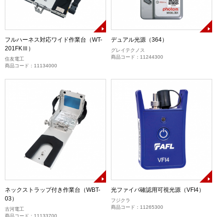
フルハーネス対応ワイド作業台（WT-
デュアル光源（364）
201FKⅢ）
グレイテクノス
商品コード：11244300
住友電工
商品コード：11134000
ネックストラップ付き作業台（WBT-
光ファイバ確認用可視光源（VFI4）
03）
フジクラ
商品コード：11265300
古河電工
商品コード：11133700