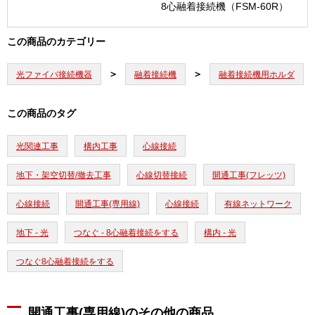
8心融着接続機（FSM-60R）
この商品のカテゴリー
光ファイバ接続機器
融着接続機
融着接続機用ホルダ
この商品のタグ
光関連工事
構内工事
心線接続
地下・架空切替/撤去工事
心線切替接続
開通工事(フレッツ)
心線接続
開通工事(専用線)
心線接続
有線ネットワーク
地下 - 光
つなぐ - 8心融着接続をする
構内 - 光
つなぐ8心融着接続をする
開通工事(専用線)のその他の商品