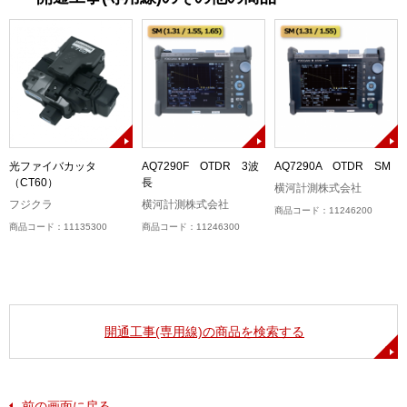
光ファイバカッタ
AQ7290F OTDR 3波
AQ7290A OTDR SM
（CT60）
長
横河計測株式会社
フジクラ
横河計測株式会社
商品コード：11246200
商品コード：11135300
商品コード：11246300
開通工事(専用線)の商品を検索する
前の画面に戻る