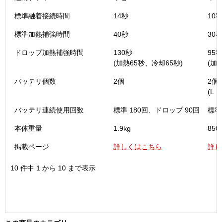
標準融着接続時間
14秒
10
標準加熱補強時間
40秒
30
ドロップ加熱補強時間
130秒
95
(加熱65秒、冷却65秒)
(加
バッテリ個数
2個
2個
(L・
バッテリ連続使用回数
標準 180回、ドロップ 90回
標準
本体重量
1.9kg
850
掲載ページ
詳しくはこちら
詳し
10 件中 1 から 10 まで表示