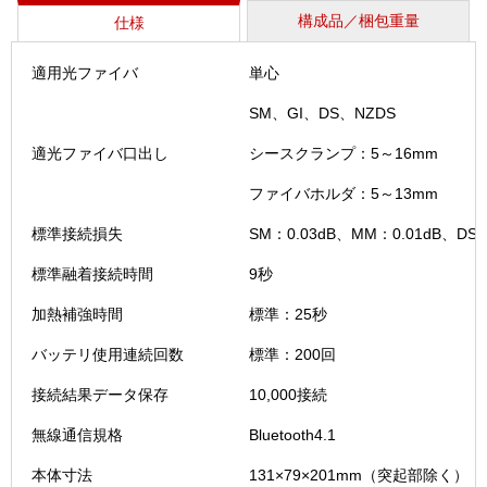
構成品／梱包重量
仕様
適用光ファイバ
単心
SM、GI、DS、NZDS
適光ファイバ口出し
シースクランプ：5～16mm
ファイバホルダ：5～13mm
標準接続損失
SM：0.03dB、MM：0.01dB、DS：
標準融着接続時間
9秒
加熱補強時間
標準：25秒
バッテリ使用連続回数
標準：200回
接続結果データ保存
10,000接続
無線通信規格
Bluetooth4.1
本体寸法
131×79×201mm（突起部除く）