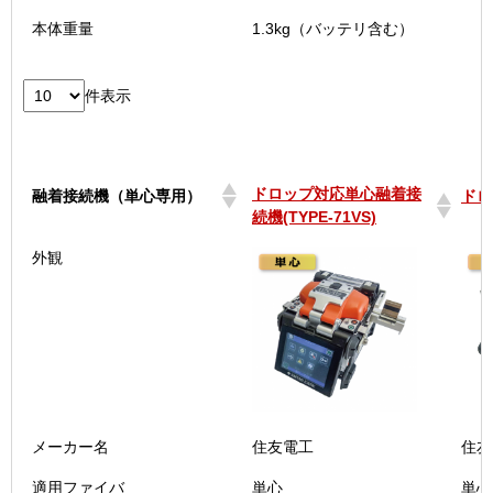
本体重量
1.3kg（バッテリ含む）
件表示
ドロップ対応単心融着接
融着接続機（単心専用）
ドロ
続機(TYPE-71VS)
ドロップ対応単心融着接
融着接続機（単心専用）
ドロ
外観
続機(TYPE-71VS)
メーカー名
住友電工
住友
適用ファイバ
単心
単心