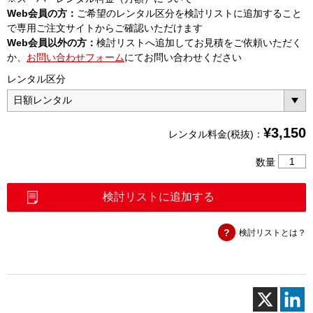
Web会員の方：
ご希望のレンタル区分を検討リストに追加すること
で専用ご注文サイトからご確認いただけます
Web会員以外の方：
検討リストへ追加してお見積をご依頼いただく
か、
お問い合わせフォーム
にてお問い合わせください
レンタル区分
¥
3,150
レンタル料金(税抜)：
単
数量
心
融
検討リストに追加する
着
接
検討リストとは？
続
機
（41S
＋
1）
個