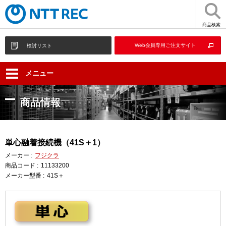
商品検索
Web会員専用ご注文サイト
検討リスト
メニュー
商品情報
単心融着接続機（41S＋1）
メーカー :
フジクラ
商品コード :
11133200
メーカー型番 :
41S＋