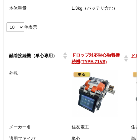
本体重量
1.3kg（バッテリ含む）
件表示
ドロップ対応単心融着接
融着接続機（単心専用）
ドロ
続機(TYPE-71VS)
ドロップ対応単心融着接
融着接続機（単心専用）
ドロ
外観
続機(TYPE-71VS)
メーカー名
住友電工
住友
適用ファイバ
単心
単心