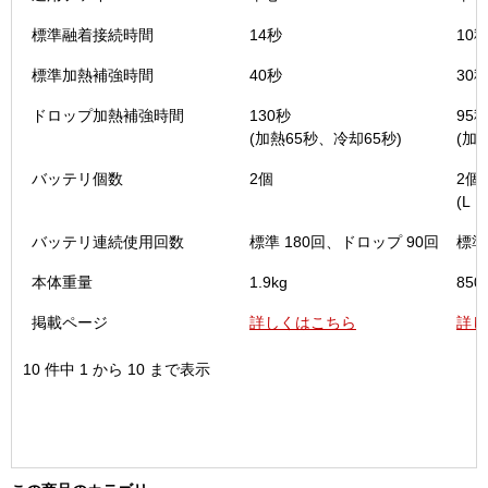
標準融着接続時間
14秒
10
標準加熱補強時間
40秒
30
ドロップ加熱補強時間
130秒
95
(加熱65秒、冷却65秒)
(加
バッテリ個数
2個
2個
(L・
バッテリ連続使用回数
標準 180回、ドロップ 90回
標準
本体重量
1.9kg
850
掲載ページ
詳しくはこちら
詳し
10 件中 1 から 10 まで表示