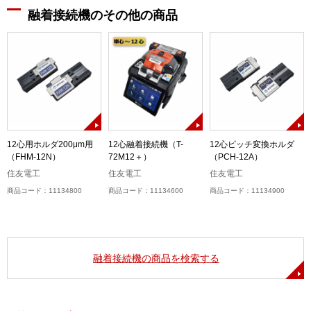
融着接続機のその他の商品
-
12心用ホルダ200μm用
12心融着接続機（T-
12心ピッチ変換ホルダ
（FHM-12N）
72M12＋）
（PCH-12A）
住友電工
住友電工
住友電工
商品コード：11134800
商品コード：11134600
商品コード：11134900
融着接続機の商品を検索する