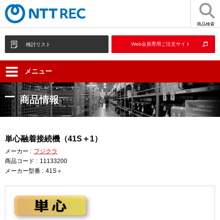
商品検索
Web会員専用ご注文サイト
検討リスト
メニュー
商品情報
単心融着接続機（41S＋1）
メーカー :
フジクラ
商品コード :
11133200
メーカー型番 :
41S＋