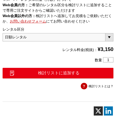
Web会員の方：
ご希望のレンタル区分を検討リストに追加すること
で専用ご注文サイトからご確認いただけます
Web会員以外の方：
検討リストへ追加してお見積をご依頼いただく
か、
お問い合わせフォーム
にてお問い合わせください
レンタル区分
¥
3,150
レンタル料金(税抜)：
単
数量
心
融
検討リストに追加する
着
接
検討リストとは？
続
機
（41S
＋
1）
個