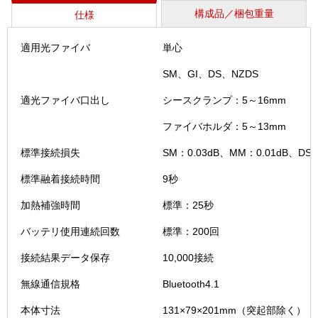
構成品／梱包重量
仕様
適用光ファイバ
単心
SM、GI、DS、NZDS
適光ファイバ口出し
シースクランプ：5～16mm
ファイバホルダ：5～13mm
標準接続損失
SM：0.03dB、MM：0.01dB、DS：
標準融着接続時間
9秒
加熱補強時間
標準：25秒
バッテリ使用連続回数
標準：200回
接続結果データ保存
10,000接続
無線通信規格
Bluetooth4.1
本体寸法
131×79×201mm（突起部除く）