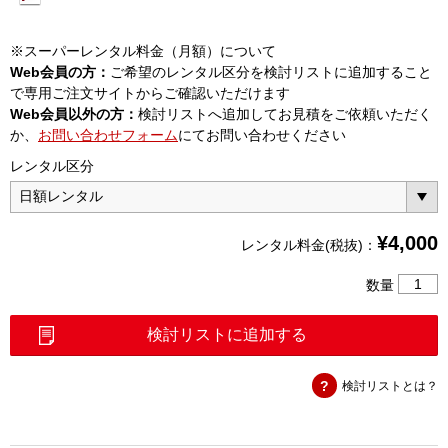
※スーパーレンタル料金（月額）について
Web会員の方：
ご希望のレンタル区分を検討リストに追加すること
で専用ご注文サイトからご確認いただけます
Web会員以外の方：
検討リストへ追加してお見積をご依頼いただく
か、
お問い合わせフォーム
にてお問い合わせください
レンタル区分
¥
4,000
レンタル料金(税抜)：
4
数量
心
融
検討リストに追加する
着
接
検討リストとは？
続
機
（S00