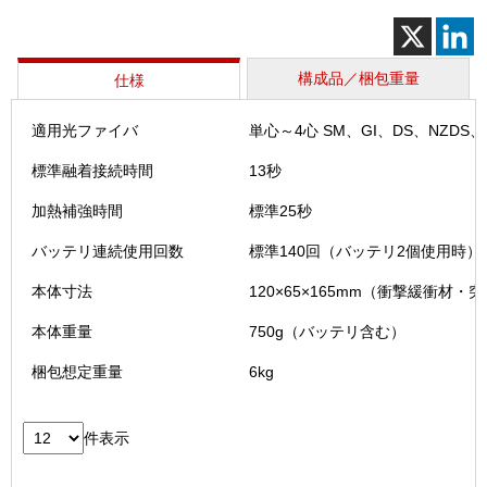
個
構成品／梱包重量
仕様
適用光ファイバ
単心～4心 SM、GI、DS、NZDS、B
標準融着接続時間
13秒
加熱補強時間
標準25秒
バッテリ連続使用回数
標準140回（バッテリ2個使用時）
本体寸法
120×65×165mm（衝撃緩衝材・
本体重量
750g（バッテリ含む）
梱包想定重量
6kg
件表示