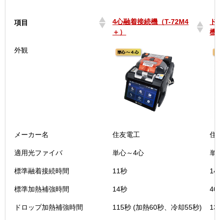
4心融着接続機（T-72M4
ド
項目
＋）
機 
4心融着接続機（T-72M4
ド
項目
外観
＋）
機 
メーカー名
住友電工
住
適用光ファイバ
単心～4心
単
標準融着接続時間
11秒
14
標準加熱補強時間
14秒
40
ドロップ加熱補強時間
115秒 (加熱60秒、冷却55秒)
13