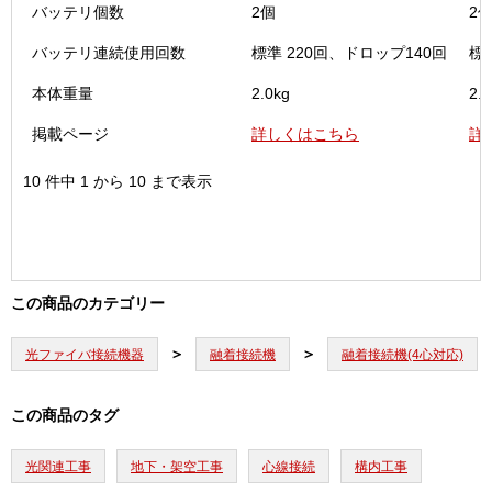
バッテリ個数
2個
2
バッテリ連続使用回数
標準 220回、ドロップ140回
標
本体重量
2.0kg
2.0
掲載ページ
詳しくはこちら
詳
10 件中 1 から 10 まで表示
この商品のカテゴリー
光ファイバ接続機器
融着接続機
融着接続機(4心対応)
この商品のタグ
光関連工事
地下・架空工事
心線接続
構内工事