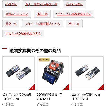
心線接続
地下・架空切替/撤去工事
心線切替接続
有線ネットワーク
地下 - 光
つなぐ - 4心融着接続をする
架空 - 光
つなぐ - 4心融着接続をする
構内 - 光
つなぐ - 4心融着接続をする
融着接続機のその他の商品
-
12心用ホルダ200μm用
12心融着接続機（T-
12心ピッチ変換ホルダ
（FHM-12N）
72M12＋）
（PCH-12A）
住友電工
住友電工
住友電工