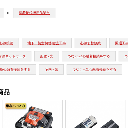
融着接続機用作業台
心線接続
地下・架空切替/撤去工事
心線切替接続
開通工事
有線ネットワーク
架空 - 光
つなぐ - 4心融着接続をする
つ
- 単心融着接続をする
宅内 - 光
つなぐ - 単心融着接続をする
商品