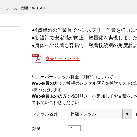
0
メーカー型番 :
WBT-03
●4点留めの作業台でハンズフリー作業を強力に
●新設計で安定感が向上、軽量化を実現しまし
●身体への装着も容易で、融着接続機の角度お
商品リーフレット
※スーパーレンタル料金（月額）について
Web会員の方：
ご希望のレンタル区分を検討リストに
認いただけます
Web会員以外の方：
検討リストへ追加してお見積をご
てお問い合わせください
レンタル区分
ネ
数量
ッ