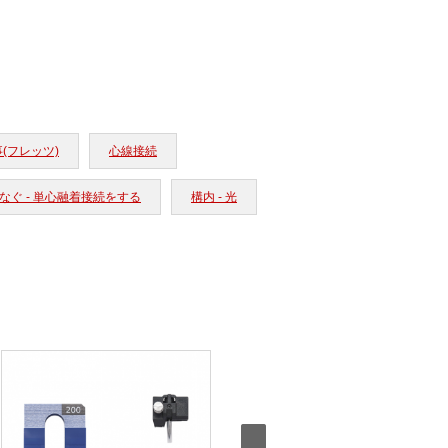
(フレッツ)
心線接続
なぐ - 単心融着接続をする
構内 - 光