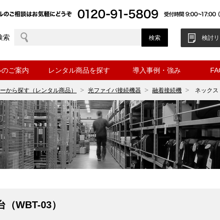
検索
検討リ
ルのご案内
レンタル商品を探す
導入事例・強み
F
ーから探す（レンタル商品）
光ファイバ接続機器
融着接続機
ネックス
（WBT-03）