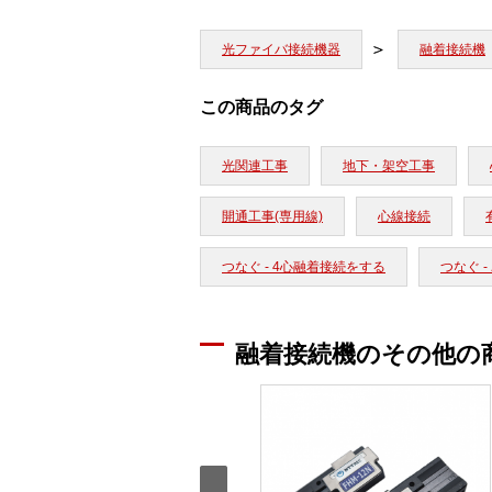
光ファイバ接続機器
融着接続機
この商品のタグ
光関連工事
地下・架空工事
開通工事(専用線)
心線接続
つなぐ - 4心融着接続をする
つなぐ 
融着接続機のその他の