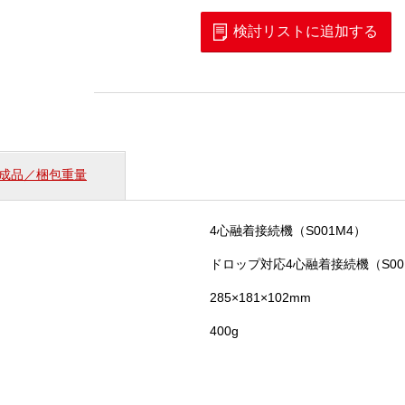
ク
ス
検討リストに追加する
ト
ラ
ッ
プ
付
き
作
成品／梱包重量
業
台
（WBT-
4心融着接続機（S001M4）
03）
個
ドロップ対応4心融着接続機（S00
285×181×102mm
400g