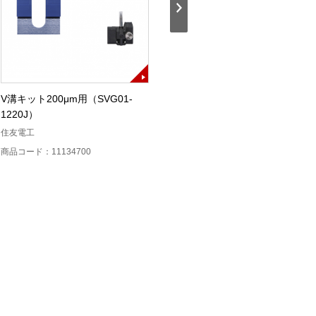
V溝キット200μm用（SVG01-
12心用ホルダ（FHM-12V）
1220J）
住友電工
住友電工
商品コード：11135000
商品コード：11134700