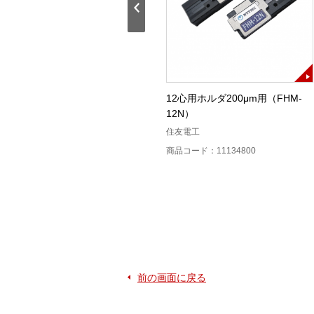
200μm12心ホルダ（FH-70-
12心用ホルダ200μm用（FHM-
12PC）
12N）
フジクラ
住友電工
商品コード：11131500
商品コード：11134800
前の画面に戻る