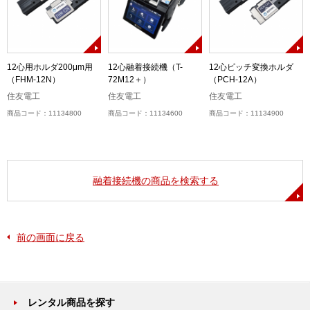
-
12心用ホルダ200μm用
12心融着接続機（T-
12心ピッチ変換ホルダ
（FHM-12N）
72M12＋）
（PCH-12A）
住友電工
住友電工
住友電工
商品コード：11134800
商品コード：11134600
商品コード：11134900
融着接続機の商品を検索する
前の画面に戻る
レンタル商品を探す