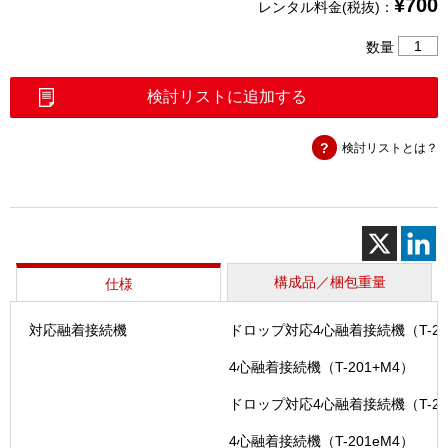
¥
700
レンタル料金(税抜)：
フ
数量
ル
ハ
検討リストに追加する
ー
ネ
検討リストとは？
ス
対
応
ワ
イ
ド
作
構成品／梱包重量
仕様
業
台
対応融着接続機
ドロップ対応4心融着接続機（T-20
（WT-
201FK
4心融着接続機（T-201+M4）
個
ドロップ対応4心融着接続機（T-20
4心融着接続機（T-201eM4）