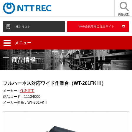
商品検索
Web会員専用ご注文サイト
検討リスト
メニュー
商品情報
フルハーネス対応ワイド作業台（WT-201FKⅢ）
メーカー :
住友電工
商品コード :
11134000
メーカー型番 :
WT-201FKⅢ