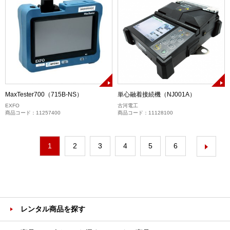
MaxTester700（715B-NS）
単心融着接続機（NJ001A）
EXFO
古河電工
商品コード：11257400
商品コード：11128100
1
2
3
4
5
6
レンタル商品を探す