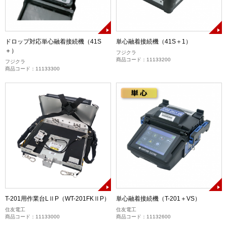
ドロップ対応単心融着接続機（41S
単心融着接続機（41S＋1）
＋）
フジクラ
商品コード：11133200
フジクラ
商品コード：11133300
T-201用作業台LⅡP（WT-201FKⅡP）
単心融着接続機（T-201＋VS）
住友電工
住友電工
商品コード：11133000
商品コード：11132600