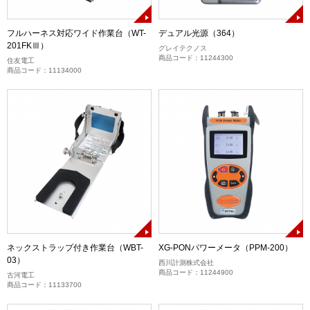
フルハーネス対応ワイド作業台（WT-
デュアル光源（364）
201FKⅢ）
グレイテクノス
商品コード：11244300
住友電工
商品コード：11134000
ネックストラップ付き作業台（WBT-
XG-PONパワーメータ（PPM-200）
03）
西川計測株式会社
商品コード：11244900
古河電工
商品コード：11133700