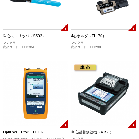
単心ストリッパ（SS03）
4心ホルダ（FH-70）
フジクラ
フジクラ
商品コード：11129500
商品コード：11129800
Optifiber Pro2 OTDR
単心融着接続機（41S1）
FLUKE networks（フルーク・ネットワーク
フジクラ