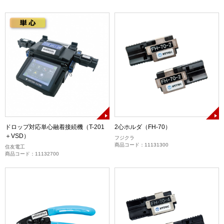
ドロップ対応単心融着接続機（T-201
2心ホルダ（FH-70）
＋VSD）
フジクラ
商品コード：11131300
住友電工
商品コード：11132700