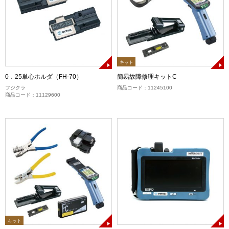
キット
0．25単心ホルダ（FH-70）
簡易故障修理キットC
フジクラ
商品コード：11245100
商品コード：11129600
キット