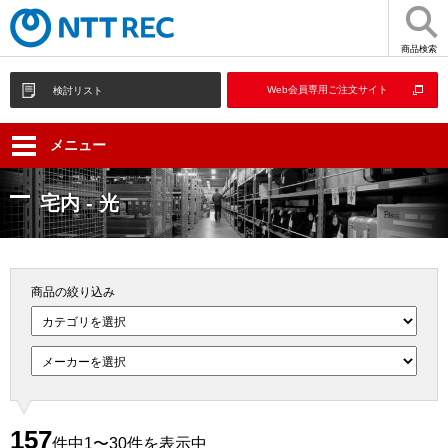
商品検索
Web会員専用ご注文サイト
検討リスト
メニュー
宅内 - 光
商品の絞り込み
157
件中1〜30件を表示中