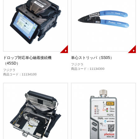
ドロップ対応単心融着接続機
単心ストリッパ（SS05）
（45SD）
フジクラ
商品コード：11134300
フジクラ
商品コード：11134100