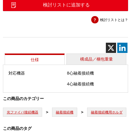
ド
検討リストに追加する
ロ
ッ
検討リストとは？
プ
用
ホ
ル
ダ
(F)
個
構成品／梱包重量
仕様
対応機器
8心融着接続機
（
4心融着接続機
（
この商品のカテゴリー
光ファイバ接続機器
融着接続機
融着接続機用ホルダ
この商品のタグ