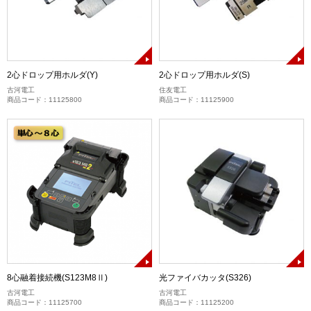
2心ドロップ用ホルダ(Y)
2心ドロップ用ホルダ(S)
古河電工
住友電工
商品コード：11125800
商品コード：11125900
8心融着接続機(S123M8Ⅱ)
光ファイバカッタ(S326)
古河電工
古河電工
商品コード：11125700
商品コード：11125200