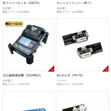
光ファイバカッタ（S327A）
ホットストリッパ（JR-7）
古河電工
住友電工
商品コード：11133900
商品コード：11133800
12心融着接続機（S124M12）
8心ホルダ（FH-70）
古河電工
フジクラ
商品コード：11131700
商品コード：11131200