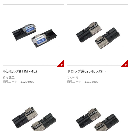
4心ホルダ(FHM－4E)
ドロップ用025ホルダ(F)
住友電工
フジクラ
商品コード：11226900
商品コード：11123600