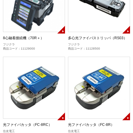
8心融着接続機（70R＋）
多心光ファイバストリッパ（RS03）
フジクラ
フジクラ
商品コード：11129000
商品コード：11128500
光ファイバカッタ（FC-8RC）
光ファイバカッタ（FC-8R）
住友電工
住友電工