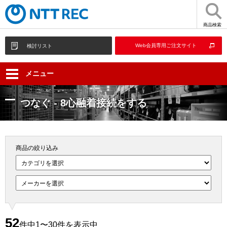
商品検索
Web会員専用ご注文サイト
検討リスト
メニュー
つなぐ - 8心融着接続をする
商品の絞り込み
52
件中1〜30件を表示中