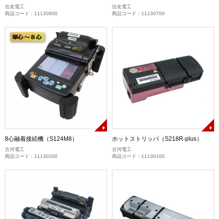
住友電工
住友電工
商品コード：11130800
商品コード：11130700
8心融着接続機（S124M8）
ホットストリッパ（S218R-plus）
古河電工
古河電工
商品コード：11130200
商品コード：11130100