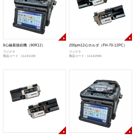
8心融着接続機（90R12）
200μm12心ホルダ（FH-70-12PC）
フジクラ
フジクラ
商品コード：11131100
商品コード：11131500