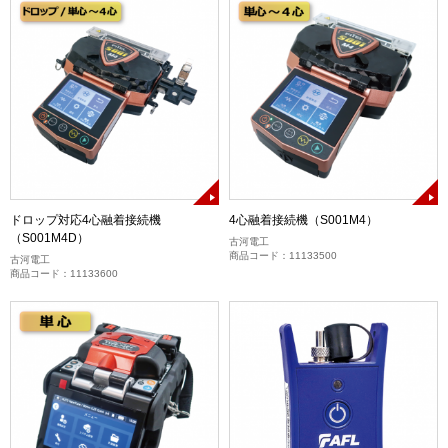
ドロップ対応4心融着接続機
4心融着接続機（S001M4）
（S001M4D）
古河電工
商品コード：11133500
古河電工
商品コード：11133600