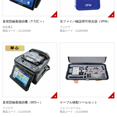
直視型融着接続機（T-72C＋）
光ファイバ確認用可視光源（VFI4）
住友電工
フジクラ
商品コード：11133400
商品コード：11265300
直視型融着接続機（90S＋）
ケーブル移動ツールセット
フジクラ
ジャパンリーコム
商品コード：11133100
商品コード：11132800