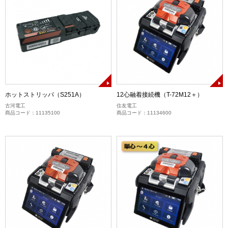
ホットストリッパ（S251A）
12心融着接続機（T-72M12＋）
古河電工
住友電工
商品コード：11135100
商品コード：11134600