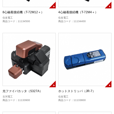
8心融着接続機（T-72M12＋）
4心融着接続機（T-72M4＋）
住友電工
住友電工
商品コード：11134500
商品コード：11134400
光ファイバカッタ（S327A）
ホットストリッパ（JR-7）
古河電工
住友電工
商品コード：11133900
商品コード：11133800