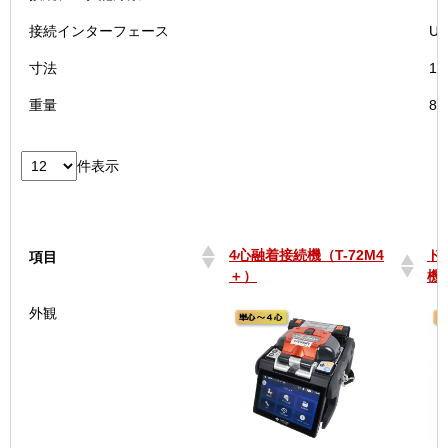
接続インターフェース
US
寸法
11
重量
8
件表示
4心融着接続機（T-72M4
ド
項目
＋）
機 
4心融着接続機（T-72M4
ド
項目
外観
＋）
機 