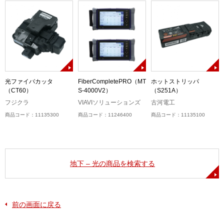
6
光ファイバカッタ
FiberCompletePRO（MT
ホットストリッパ
（CT60）
S-4000V2）
（S251A）
フジクラ
VIAVIソリューションズ
古河電工
商品コード：11135300
商品コード：11246400
商品コード：11135100
地下 – 光の商品を検索する
前の画面に戻る