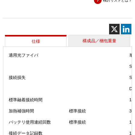
検討リストとは？
続
機
（T-
201
＋
M4）
個
構成品／梱包重量
仕様
適用光ファイバ
単
S
接続損失
S
DS
標準融着接続時間
1
加熱補強時間
標準接続
3
バッテリ使用連続回数
標準接続
1
接続データ記録数
10