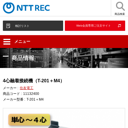
商品検索
Web会員専用ご注文サイト
検討リスト
メニュー
商品情報
4心融着接続機（T-201＋M4）
メーカー :
住友電工
商品コード :
11132400
メーカー型番 :
T-201＋M4