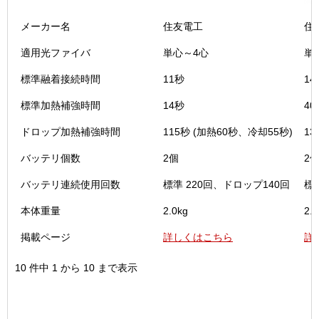
メーカー名
住友電工
住
適用光ファイバ
単心～4心
単
標準融着接続時間
11秒
14
標準加熱補強時間
14秒
40
ドロップ加熱補強時間
115秒 (加熱60秒、冷却55秒)
13
バッテリ個数
2個
2
バッテリ連続使用回数
標準 220回、ドロップ140回
標
本体重量
2.0kg
2.0
掲載ページ
詳しくはこちら
詳
10 件中 1 から 10 まで表示