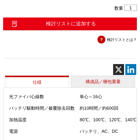
ホ
数量
ッ
ト
検討リストに追加する
ス
ト
検討リストとは？
リ
ッ
パ
（S251
個
構成品／梱包重量
仕様
光ファイバ心線数
単心～16心
バッテリ駆動時間／被覆除去回数
約10時間／約600回
加熱温度
80℃、100℃、120℃、140℃、
電源
バッテリ、AC、DC