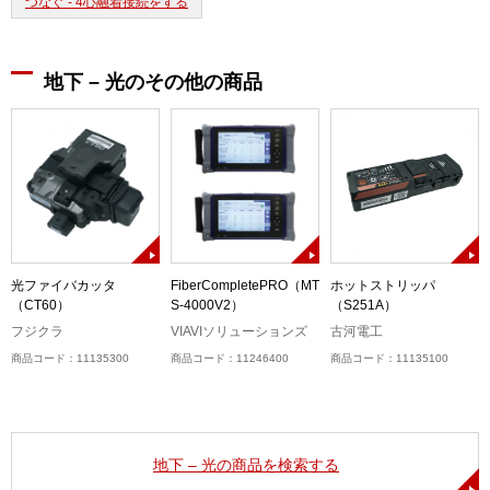
つなぐ - 4心融着接続をする
地下 – 光のその他の商品
6
光ファイバカッタ
FiberCompletePRO（MT
ホットストリッパ
（CT60）
S-4000V2）
（S251A）
フジクラ
VIAVIソリューションズ
古河電工
商品コード：11135300
商品コード：11246400
商品コード：11135100
地下 – 光の商品を検索する