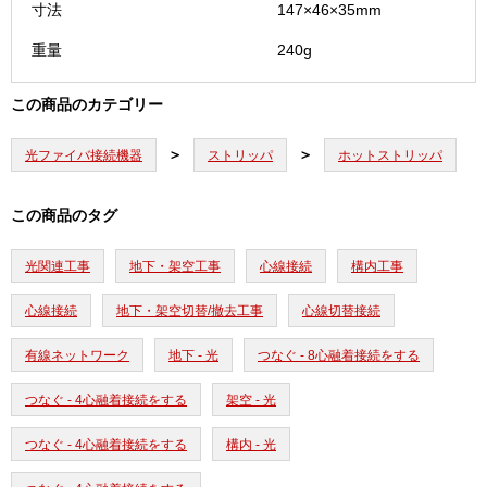
寸法
147×46×35mm
重量
240g
この商品のカテゴリー
光ファイバ接続機器
ストリッパ
ホットストリッパ
この商品のタグ
光関連工事
地下・架空工事
心線接続
構内工事
心線接続
地下・架空切替/撤去工事
心線切替接続
有線ネットワーク
地下 - 光
つなぐ - 8心融着接続をする
つなぐ - 4心融着接続をする
架空 - 光
つなぐ - 4心融着接続をする
構内 - 光