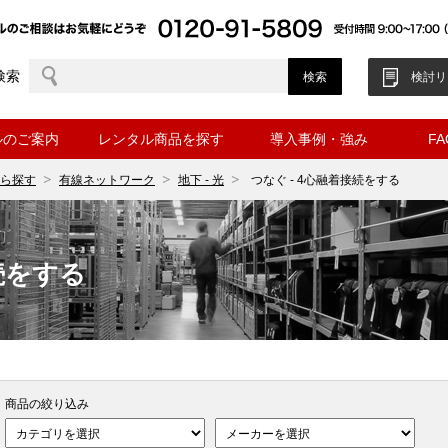
検索
検討リ
ルのご案内
レンタル商品を探す
導入事例・強み
F
ら探す
有線ネットワーク
地下 - 光
つなぐ - 4心融着接続をする
続をする
商品の絞り込み