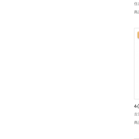
住
商
4
古
商