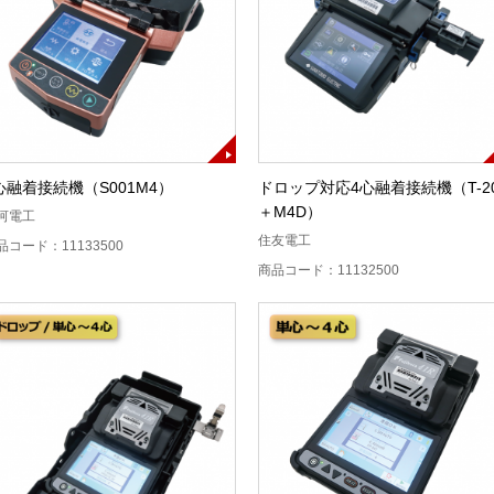
心融着接続機（S001M4）
ドロップ対応4心融着接続機（T-2
＋M4D）
河電工
住友電工
品コード：11133500
商品コード：11132500