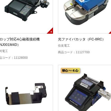
ロップ対応4心融着接続機
光ファイバカッタ（FC-8RC）
NJ001M4D）
住友電工
河電工
商品コード：11127700
品コード：11128000