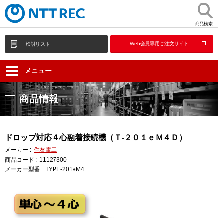
商品検索
Web会員専用ご注文サイト
検討リスト
メニュー
商品情報
ドロップ対応４心融着接続機（Ｔ-２０１ｅＭ４Ｄ）
メーカー :
住友電工
商品コード :
11127300
メーカー型番 :
TYPE-201eM4