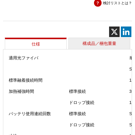
検討リストとは？
応
４
心
融
着
接
続
構成品／梱包重量
仕様
機
（Ｔ-
適用光ファイバ
単
２
０
S
１
ｅ
標準融着接続時間
1
Ｍ
加熱補強時間
標準接続
3
４
Ｄ）
ドロップ接続
1
個
バッテリ使用連続回数
標準接続
S
ドロップ接続
S