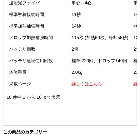
適用光ファイバ
単心～4心
単
標準融着接続時間
11秒
14
標準加熱補強時間
14秒
40
ドロップ加熱補強時間
115秒 (加熱60秒、冷却55秒)
13
バッテリ個数
2個
2
バッテリ連続使用回数
標準 220回、ドロップ140回
標
本体重量
2.0kg
2.0
掲載ページ
詳しくはこちら
詳
10 件中 1 から 10 まで表示
この商品のカテゴリー