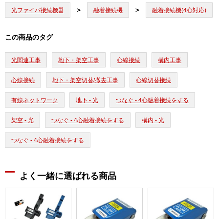
光ファイバ接続機器
融着接続機
融着接続機(4心対応)
この商品のタグ
光関連工事
地下・架空工事
心線接続
構内工事
心線接続
地下・架空切替/撤去工事
心線切替接続
有線ネットワーク
地下 - 光
つなぐ - 4心融着接続をする
架空 - 光
つなぐ - 4心融着接続をする
構内 - 光
つなぐ - 4心融着接続をする
よく一緒に選ばれる商品