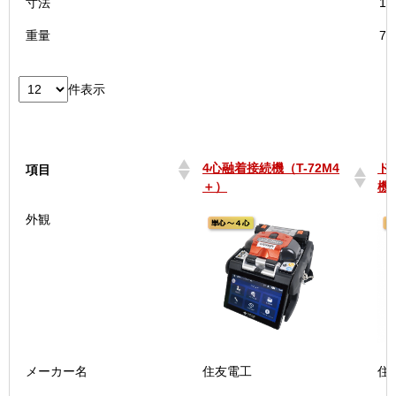
寸法
11
重量
7
件表示
4心融着接続機（T-72M4
ド
項目
＋）
機 
4心融着接続機（T-72M4
ド
項目
外観
＋）
機 
メーカー名
住友電工
住