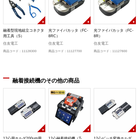
融着型現地組立コネクタ
光ファイバカッタ（FC-
光ファイバカッタ（FC-
用工具（S）
8RC）
8R）
住友電工
住友電工
住友電工
商品コード：11128300
商品コード：11127700
商品コード：11127600
融着接続機のその他の商品
-
12心用ホルダ200μm用
12心融着接続機（T-
12心ピッチ変換ホルダ