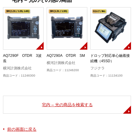
宅内 – 光のその他の商品
AQ7290F OTDR 3波
AQ7290A OTDR SM
ドロップ対応単心融着接
長
続機（45SD）
横河計測株式会社
横河計測株式会社
フジクラ
商品コード：11246200
商品コード：11246300
商品コード：11134100
宅内 – 光の商品を検索する
前の画面に戻る