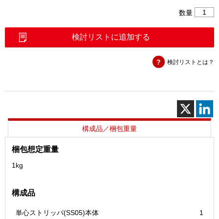
単
数量
心
ス
検討リストに追加する
ト
リ
検討リストとは？
ッ
パ
（SS0
個
構成品／梱包重量
梱包想定重量
1kg
構成品
単心ストリッパ(SS05)本体
1