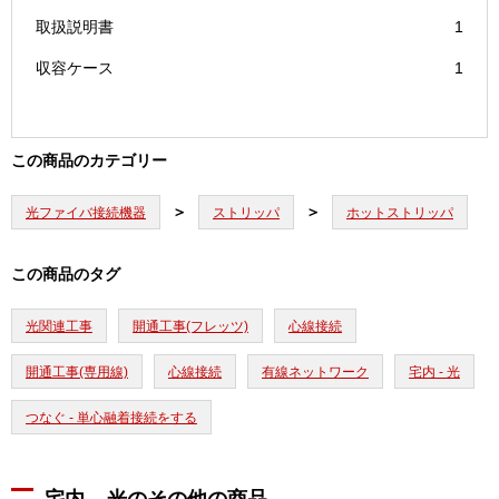
取扱説明書
1
収容ケース
1
この商品のカテゴリー
光ファイバ接続機器
ストリッパ
ホットストリッパ
この商品のタグ
光関連工事
開通工事(フレッツ)
心線接続
開通工事(専用線)
心線接続
有線ネットワーク
宅内 - 光
つなぐ - 単心融着接続をする