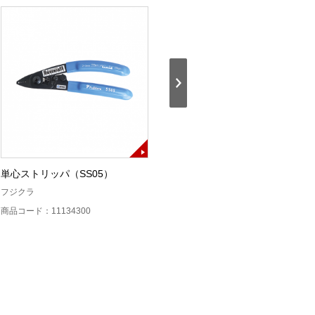
単心ストリッパ（SS05）
フルハーネス対応ワイド作業台
（WT-201FKⅢ）
フジクラ
住友電工
商品コード：11134300
商品コード：11134000