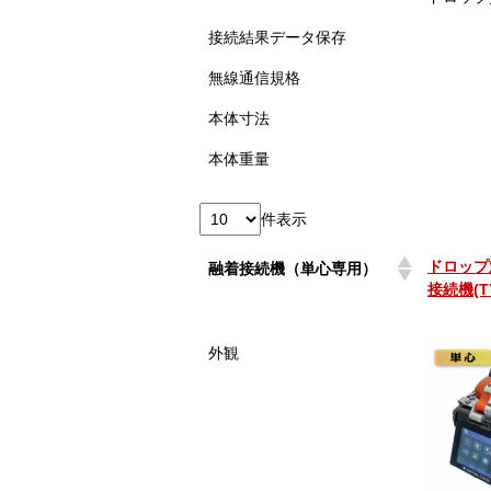
接続結果データ保存
無線通信規格
本体寸法
本体重量
件表示
ドロップ
融着接続機（単心専用）
接続機(TY
ドロップ
融着接続機（単心専用）
外観
接続機(TY