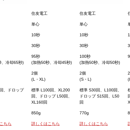
住友電工
住友電工
単心
単心
10秒
10秒
30秒
30秒
95秒
100秒
秒、冷却65秒)
(加熱50秒、冷却45秒)
(加熱50秒、冷却50秒)
2個
2個
(L・XL)
(S・L)
80回、ドロップ
標準 L100回、XL200
標準 S30回、L100回、
回、ドロップ L50回、
ドロップ S15回、L50
XL160回
回
850g
770g
8
こちら
詳しくはこちら
詳しくはこちら