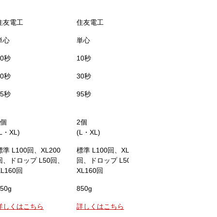
住友電工
住友電工
フジクラ
単心
単心
単心
10秒
10秒
6秒
30秒
30秒
25秒
95秒
95秒
110秒
2個
2個
1個
(L・XL)
(L・XL)
(本体内蔵)
標準 L100回、XL200
標準 L100回、XL200
標準200回、ドロッ
回、ドロップ L50回、
回、ドロップ L50回、
100回
XL160回
XL160回
50g
850g
1.4kg(バッテリ含む
詳しくはこちら
詳しくはこちら
詳しくはこちら