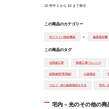
10 件中 1 から 10 まで表示
この商品のカテゴリー
光ファイバ接続機器
融着接続機
この商品のタグ
光関連工事
開通工事(フレッツ)
故障修理(専用線)
心線接続
つなぐ - 単心融着接続をする
宅内 - 
宅内 – 光のその他の商