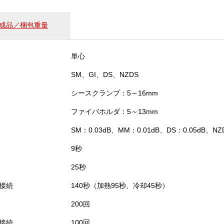
着
接
成品／梱包重量
続
機
（41S
単心
＋）
個
SM、GI、DS、NZDS
シースクランプ：5～16mm
ファイバホルダ：5～13mm
SM：0.03dB、MM：0.01dB、DS：0.05dB、NZD
9秒
25秒
接続
140秒（加熱95秒、冷却45秒）
200回
接続
100回