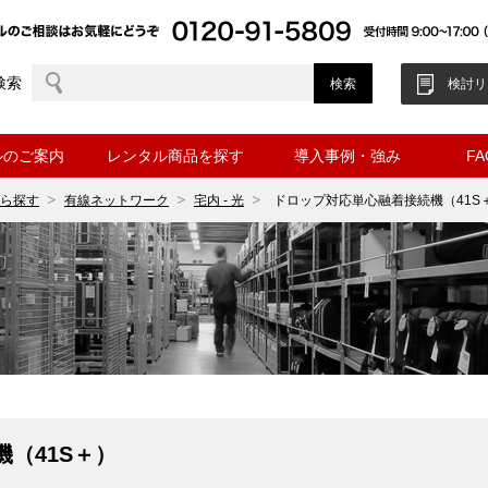
検索
検討リ
ルのご案内
レンタル商品を探す
導入事例・強み
F
ら探す
有線ネットワーク
宅内 - 光
ドロップ対応単心融着接続機（41S
（41S＋）