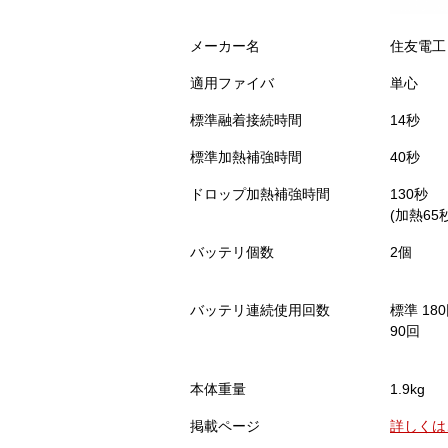
メーカー名
住友電工
適用ファイバ
単心
標準融着接続時間
14秒
標準加熱補強時間
40秒
ドロップ加熱補強時間
130秒
(加熱65
バッテリ個数
2個
バッテリ連続使用回数
標準 1
90回
本体重量
1.9kg
掲載ページ
詳しくは