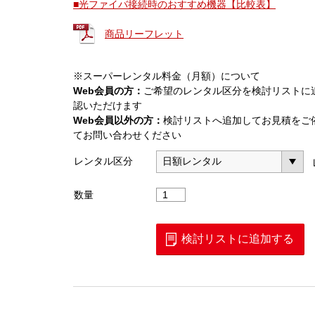
■光ファイバ接続時のおすすめ機器【比較表】
商品リーフレット
※スーパーレンタル料金（月額）について
Web会員の方：
ご希望のレンタル区分を検討リストに
認いただけます
Web会員以外の方：
検討リストへ追加してお見積をご
てお問い合わせください
レンタル区分
ド
数量
ロ
ッ
プ
検討リストに追加する
対
応
単
心
融