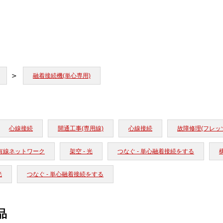
融着接続機(単心専用)
心線接続
開通工事(専用線)
心線接続
故障修理(フレッ
有線ネットワーク
架空 - 光
つなぐ - 単心融着接続をする
構
光
つなぐ - 単心融着接続をする
品