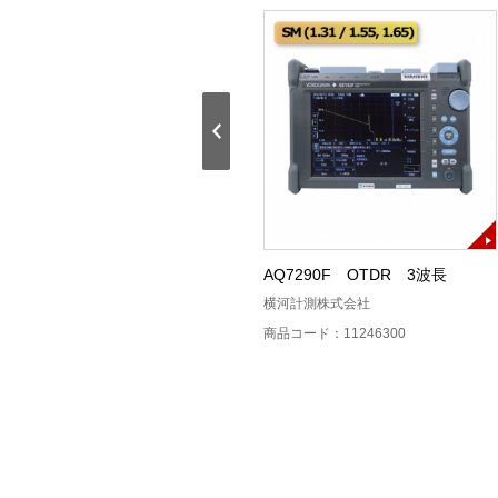
単心融着接続機（NJ001A）
AQ7290F OTDR 3波長
古河電工
横河計測株式会社
商品コード：11128100
商品コード：11246300