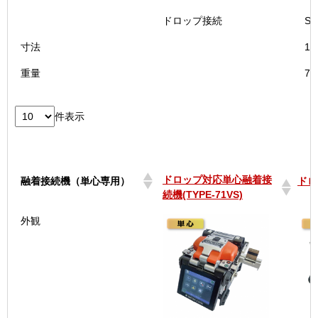
ドロップ接続
S
寸法
11
重量
7
件表示
ドロップ対応単心融着接
融着接続機（単心専用）
ドロ
続機(TYPE-71VS)
ドロップ対応単心融着接
融着接続機（単心専用）
ドロ
外観
続機(TYPE-71VS)