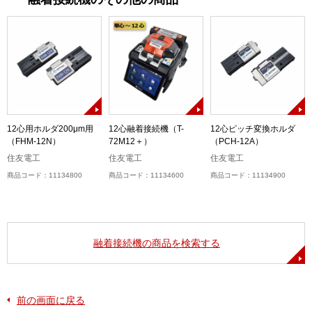
-
12心用ホルダ200μm用
12心融着接続機（T-
12心ピッチ変換ホルダ
（FHM-12N）
72M12＋）
（PCH-12A）
住友電工
住友電工
住友電工
商品コード：11134800
商品コード：11134600
商品コード：11134900
融着接続機の商品を検索する
前の画面に戻る