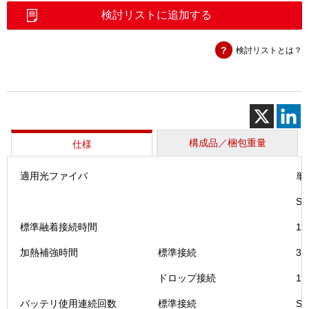
ッ
検討リストに追加する
プ
対
検討リストとは？
応
単
心
融
着
接
続
構成品／梱包重量
仕様
機
（Ｔ-
適用光ファイバ
単
２
０
S
１
ｅ
標準融着接続時間
1
Ｖ
加熱補強時間
標準接続
3
Ｓ
Ｄ）
ドロップ接続
1
個
バッテリ使用連続回数
標準接続
S