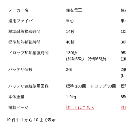
メーカー名
住友電工
住友
適用ファイバ
単心
単心
標準融着接続時間
14秒
10
標準加熱補強時間
40秒
30
ドロップ加熱補強時間
130秒
95
(加熱65秒、冷却65秒)
(加
バッテリ個数
2個
2個
(L・
バッテリ連続使用回数
標準 180回、ドロップ 90回
標準
本体重量
1.9kg
850
掲載ページ
詳しくはこちら
詳し
10 件中 1 から 10 まで表示