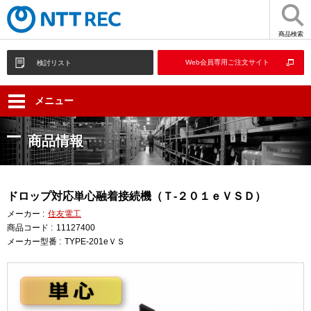
商品検索
Web会員専用ご注文サイト
検討リスト
メニュー
商品情報
ドロップ対応単心融着接続機（Ｔ-２０１ｅＶＳＤ）
メーカー :
住友電工
商品コード :
11127400
メーカー型番 :
TYPE-201eＶＳ