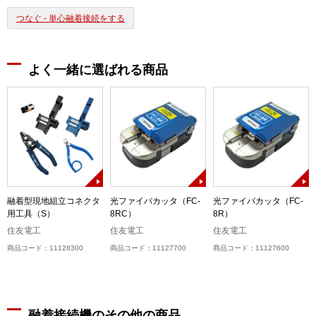
つなぐ - 単心融着接続をする
よく一緒に選ばれる商品
融着型現地組立コネクタ
光ファイバカッタ（FC-
光ファイバカッタ（FC-
用工具（S）
8RC）
8R）
住友電工
住友電工
住友電工
商品コード：11128300
商品コード：11127700
商品コード：11127600
融着接続機のその他の商品