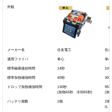
ドロップ対応単心融着接
融着接続機（単心専用）
ドロ
外観
続機(TYPE-71VS)
メーカー名
住友電工
住友
適用ファイバ
単心
単心
標準融着接続時間
14秒
10
標準加熱補強時間
40秒
30
ドロップ加熱補強時間
130秒
95
(加熱65秒、冷却65秒)
(加
バッテリ個数
2個
2個
(L・