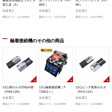
融着型現地組立コネクタ
光ファイバカッタ（FC-
光ファイバカッタ（FC-
用工具（S）
8RC）
8R）
住友電工
住友電工
住友電工
商品コード：11128300
商品コード：11127700
商品コード：11127600
融着接続機のその他の商品
-
12心用ホルダ200μm用
12心融着接続機（T-
12心ピッチ変換ホルダ
（FHM-12N）
72M12＋）
（PCH-12A）
住友電工
住友電工
住友電工
商品コード：11134800
商品コード：11134600
商品コード：11134900