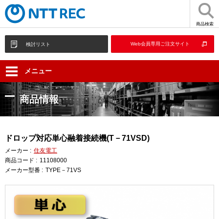
商品検索
Web会員専用ご注文サイト
検討リスト
メニュー
商品情報
ドロップ対応単心融着接続機(T－71VSD)
メーカー :
住友電工
商品コード :
11108000
メーカー型番 :
TYPE－71VS