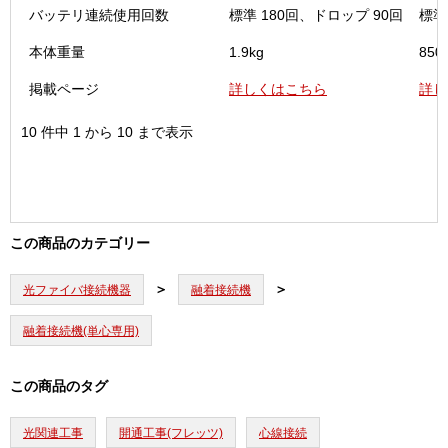
バッテリ連続使用回数
標準 180回、ドロップ 90回
標準
本体重量
1.9kg
850
掲載ページ
詳しくはこちら
詳し
10 件中 1 から 10 まで表示
この商品のカテゴリー
光ファイバ接続機器
融着接続機
融着接続機(単心専用)
この商品のタグ
光関連工事
開通工事(フレッツ)
心線接続