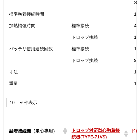
S
－
71VSD)
標準融着接続時間
1
個
加熱補強時間
標準接続
4
ドロップ接続
1
バッテリ使用連続回数
標準接続
18
ドロップ接続
9
寸法
12
重量
1
件表示
ドロップ対応単心融着接
融着接続機（単心専用）
ドロ
続機(TYPE-71VS)