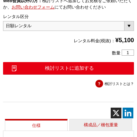
Web会員以外の方：
検討リストへ追加してお見積をご依頼いただく
か、
お問い合わせフォーム
にてお問い合わせください
レンタル区分
¥
5,100
レンタル料金(税抜)：
ド
数量
ロ
ッ
検討リストに追加する
プ
対
検討リストとは？
応
単
心
融
着
接
続
構成品／梱包重量
仕様
機
(T