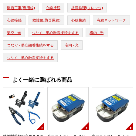
開通工事(専用線)
心線接続
故障修理(フレッツ)
心線接続
故障修理(専用線)
心線接続
有線ネットワーク
架空 - 光
つなぐ - 単心融着接続をする
構内 - 光
つなぐ - 単心融着接続をする
宅内 - 光
つなぐ - 単心融着接続をする
よく一緒に選ばれる商品