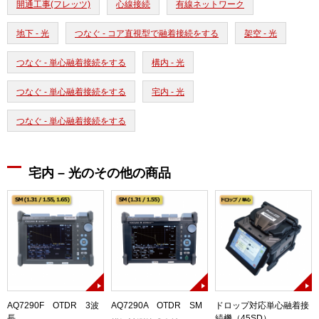
開通工事(フレッツ)
心線接続
有線ネットワーク
地下 - 光
つなぐ - コア直視型で融着接続をする
架空 - 光
つなぐ - 単心融着接続をする
構内 - 光
つなぐ - 単心融着接続をする
宅内 - 光
つなぐ - 単心融着接続をする
宅内 – 光のその他の商品
AQ7290F OTDR 3波
AQ7290A OTDR SM
ドロップ対応単心融着接
長
続機（45SD）