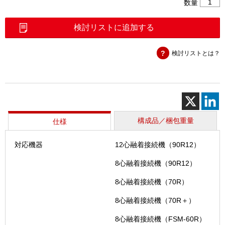
4
数量
心
ホ
検討リストに追加する
ル
ダ
検討リストとは？
（FH-
70）
個
構成品／梱包重量
仕様
対応機器
12心融着接続機（90R12）
8心融着接続機（90R12）
8心融着接続機（70R）
8心融着接続機（70R＋）
8心融着接続機（FSM-60R）