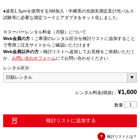
●波長1.3μmを使用するSM加入・中継系の光損失測定及び光パルス
試験等に必要な測定コードとアダプタをキット化しました。
※スーパーレンタル料金（月額）について
Web会員の方：
ご希望のレンタル区分を検討リストに追加すること
で専用ご注文サイトからご確認いただけます
Web会員以外の方：
検討リストへ追加してお見積をご依頼いただく
か、
お問い合わせフォーム
にてお問い合わせください
レンタル区分
¥
1,600
レンタル料金(税抜)：
1.3SM
数量
損
失
検討リストに追加する
測
定
検討リストとは？
用