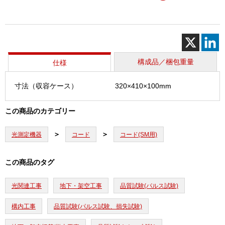
光
コ
ー
ド
(キ
ッ
構成品／梱包重量
仕様
ト)
個
寸法（収容ケース）
320×410×100mm
この商品のカテゴリー
光測定機器
コード
コード(SM用)
この商品のタグ
光関連工事
地下・架空工事
品質試験(パルス試験)
構内工事
品質試験(パルス試験、損失試験)