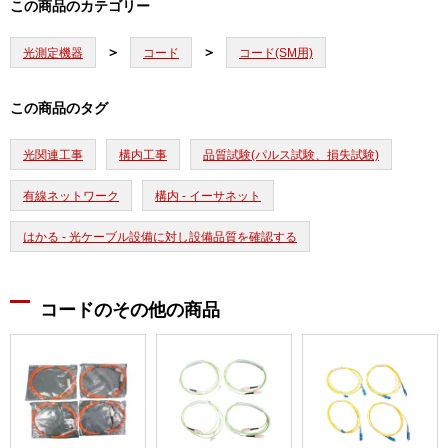
この商品のカテゴリー
光測定機器
コード
コード(SM用)
この商品のタグ
光関連工事
構内工事
品質試験(パルス試験、損失試験)
有線ネットワーク
構内 - イーサネット
はかる - 光ケーブル設備に対し設備品質を確認する
コードのその他の商品