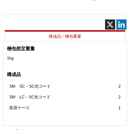
ー
ド
セ
ッ
ト
(SM)
構成品／梱包重量
個
梱包想定重量
1kg
構成品
SM SC－SC光コード
2
SM LC－SC光コード
2
収容ケース
1