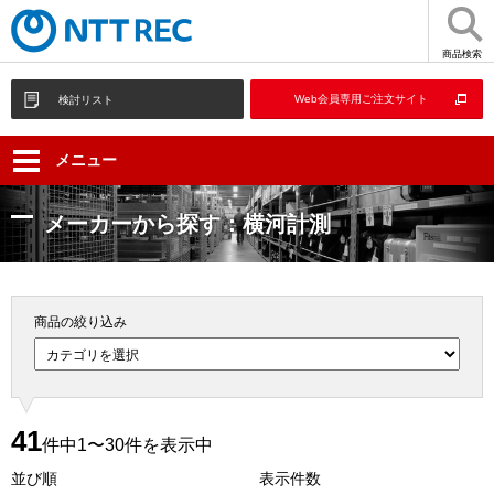
商品検索
Web会員専用ご注文サイト
検討リスト
メニュー
メーカーから探す：横河計測
商品の絞り込み
41
件中1〜30件を表示中
並び順
表示件数