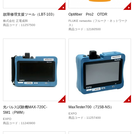
故障修理支援ツール（LBT-103）
Optifiber Pro2 OTDR
株式会社 正電成和
FLUKE networks（フルーク・ネットワーク
商品コード：11257500
ス）
商品コード：12160500
光パルス試験機MAX-720C-
MaxTester700（715B-NS）
SM1（PWM）
EXFO
商品コード：11257400
EXFO
商品コード：11240900