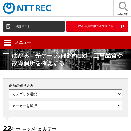
商品検索
Web会員専用ご注文サイト
検討リスト
メニュー
はかる - 光ケーブル設備に対し工事品質や
故障個所を確認する
商品の絞り込み
22
件中1〜22件を表示中