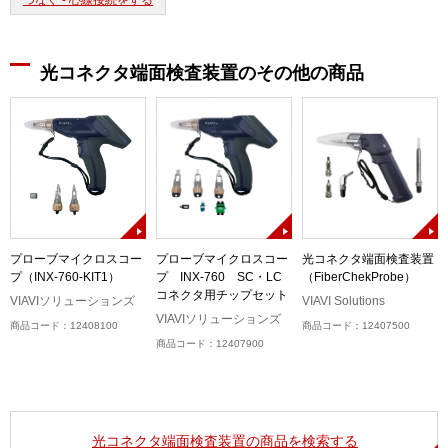
つなぐ - 心線接続をする
光コネクタ端面検査装置のその他の商品
ネ
プローブマイクロスコー
プローブマイクロスコー
光コネクタ端面検査装置
プ（INX-760-KIT1）
プ INX-760 SC・LC
（FiberChekProbe）
コネクタ用チップセット
VIAVIソリューションズ
VIAVI Solutions
VIAVIソリューションズ
商品コード：12408100
商品コード：12407500
商品コード：12407900
光コネクタ端面検査装置の商品を検索する