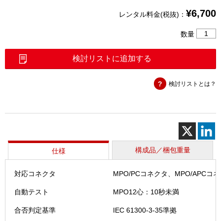
¥
6,700
レンタル料金(税抜)：
プ
数量
ロ
ー
検討リストに追加する
ブ
マ
検討リストとは？
イ
ク
ロ
ス
コ
ー
プ
構成品／梱包重量
仕様
（INX-
760-
対応コネクタ
MPO/PCコネクタ、MPO/APCコ
KIT1）
個
自動テスト
MPO12心：10秒未満
合否判定基準
IEC 61300-3-35準拠