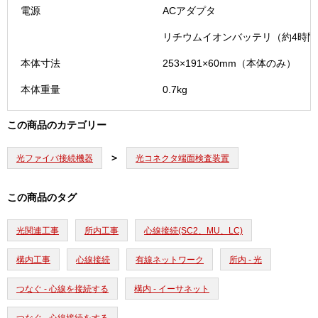
電源
ACアダプタ
リチウムイオンバッテリ（約4時間
本体寸法
253×191×60mm（本体のみ）
本体重量
0.7kg
この商品のカテゴリー
光ファイバ接続機器
光コネクタ端面検査装置
この商品のタグ
光関連工事
所内工事
心線接続(SC2、MU、LC)
構内工事
心線接続
有線ネットワーク
所内 - 光
つなぐ - 心線を接続する
構内 - イーサネット