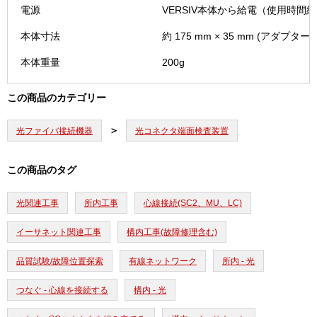
電源
VERSIV本体から給電（使用時間約
本体寸法
約 175 mm × 35 mm (アダ
本体重量
200g
この商品のカテゴリー
光ファイバ接続機器
光コネクタ端面検査装置
この商品のタグ
光関連工事
所内工事
心線接続(SC2、MU、LC)
イーサネット関連工事
構内工事(故障修理含む)
品質試験/故障位置探索
有線ネットワーク
所内 - 光
つなぐ - 心線を接続する
構内 - 光