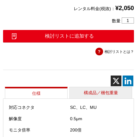
¥
2,050
レンタル料金(税抜)：
FiberIn
数量
プ
ロ
検討リストに追加する
ー
ブ
検討リストとは？
個
構成品／梱包重量
仕様
対応コネクタ
SC、LC、MU
解像度
0.5μm
モニタ倍率
200倍