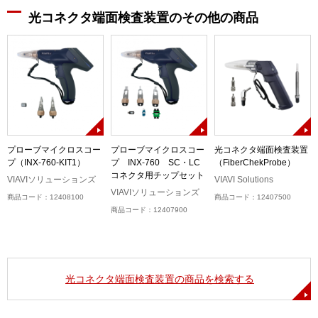
光コネクタ端面検査装置のその他の商品
ネ
プローブマイクロスコー
プローブマイクロスコー
光コネクタ端面検査装置
プ（INX-760-KIT1）
プ INX-760 SC・LC
（FiberChekProbe）
コネクタ用チップセット
VIAVIソリューションズ
VIAVI Solutions
VIAVIソリューションズ
商品コード：12408100
商品コード：12407500
商品コード：12407900
光コネクタ端面検査装置の商品を検索する