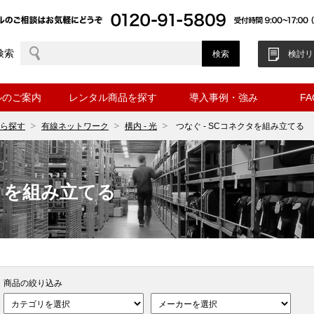
検索
検討リ
ルのご案内
レンタル商品を探す
導入事例・強み
F
ら探す
有線ネットワーク
構内 - 光
つなぐ - SCコネクタを組み立てる
クタを組み立てる
商品の絞り込み