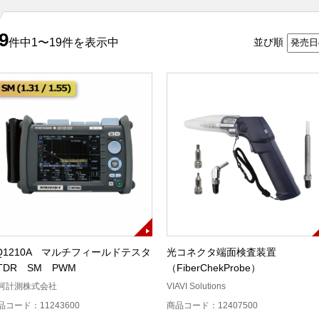
9
件中1〜19件を表示中
並び順
Q1210A マルチフィールドテスタ
光コネクタ端面検査装置
TDR SM PWM
（FiberChekProbe）
河計測株式会社
VIAVI Solutions
品コード：11243600
商品コード：12407500