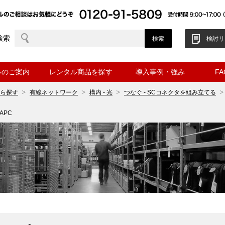
検索
検討リ
ルのご案内
レンタル商品を探す
導入事例・強み
F
ら探す
有線ネットワーク
構内 - 光
つなぐ - SCコネクタを組み立てる
APC