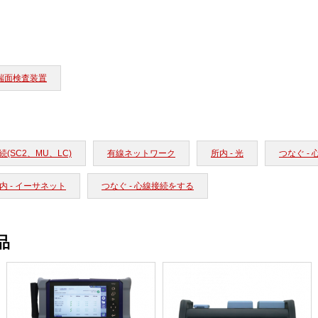
端面検査装置
(SC2、MU、LC)
有線ネットワーク
所内 - 光
つなぐ -
内 - イーサネット
つなぐ - 心線接続をする
品