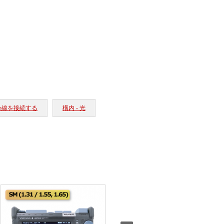
 心線を接続する
構内 - 光