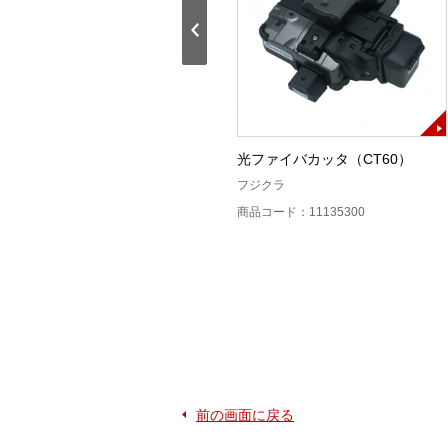
T-201用作業台LⅡP（WT-
光ファイバカッタ（CT60）
201FKⅡP）
フジクラ
住友電工
商品コード：11135300
商品コード：11133000
前の画面に戻る