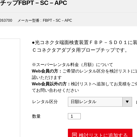
チップFBPT－SC－APC
263700
メーカー型番 :
FBPT－SC－APC
●光コネクタ端面検査装置ＦＢＰ－ＳＤ０１に装
Ｃコネクタアダプタ用プローブチップです。
※スーパーレンタル料金（月額）について
Web会員の方：
ご希望のレンタル区分を検討リストに
認いただけます
Web会員以外の方：
検討リストへ追加してお見積をご
てお問い合わせください
レンタル区分
SC
数量
コ
ネ
ク
検討リストに追加する