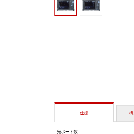
仕様
構
光ポート数