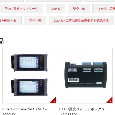
所内 - 高速ネットワーク
はかる
架空 - 光
はかる - 
所を確認する
宅内 - 光
はかる - 工事品質や故障個所を確認する
品
FiberCompletePRO（MTS-
OTDR用光スイッチボックス
4000V2）
（AQ3550）