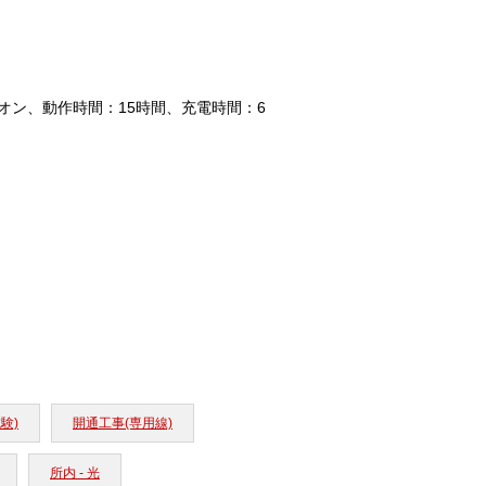
ムイオン、動作時間：15時間、充電時間：6
験)
開通工事(専用線)
所内 - 光