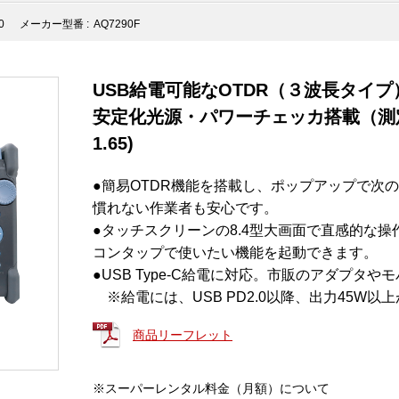
0
メーカー型番 :
AQ7290F
USB給電可能なOTDR（３波長タイ
安定化光源・パワーチェッカ搭載（測定可能波長
1.65)
●簡易OTDR機能を搭載し、ポップアップで次
慣れない作業者も安心です。
●タッチスクリーンの8.4型大画面で直感的な
コンタップで使いたい機能を起動できます。
●USB Type-C給電に対応。市販のアダプタ
※給電には、USB PD2.0以降、出力45W以
商品リーフレット
※スーパーレンタル料金（月額）について