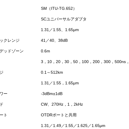
SM（ITU-TG.652）
SCユニバーサルアダプタ
1.31／1.55、1.65μm
ックレンジ
41／40、38dB
デッドゾーン
0.6m
3，10，20，30，50，100，200，300，500ns
ジ
0.1～512km
1.31／1.55，1.65μm
ワー
-3dBm±1dB
ド
CW、270Hz，1，2kHz
ート
OTDRポートと共用
1.31／1.49／1.55／1.625／1.65μm