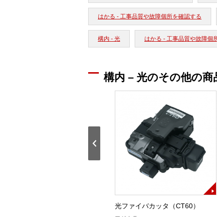
はかる - 工事品質や故障個所を確認する
構内 - 光
はかる - 工事品質や故障個
構内 – 光のその他の商
T-201用作業台LⅡP（WT-
光ファイバカッタ（CT60）
201FKⅡP）