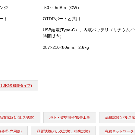
ンジ
-50～-5dBm（CW）
ート
OTDRポートと共用
USB給電(Type-C）、内蔵バッテリ（リチウ
時間以内）
287×210×80mm、2.6kg
OTDR(多機能タイプ)
品質試験(パルス試験)
地下・架空切替/撤去工事
品質試験(パルス試
障修理(専用線)
品質試験(パルス試験、損失試験)
有線ネットワーク