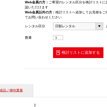
Web会員の方：
ご希望のレンタル区分を検討リストに
認いただけます
Web会員以外の方：
検討リストへ追加してお見積をご
てお問い合わせください
レンタル区分
AQ7290F
数量
OTDR
3
波
検討リストに追加する
長
個
成品／梱包重量
2