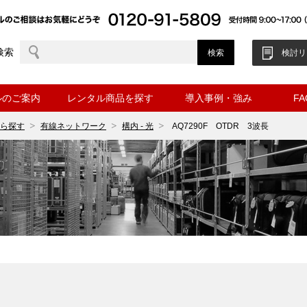
検索
検討リ
ルのご案内
レンタル商品を探す
導入事例・強み
F
ら探す
有線ネットワーク
構内 - 光
AQ7290F OTDR 3波長