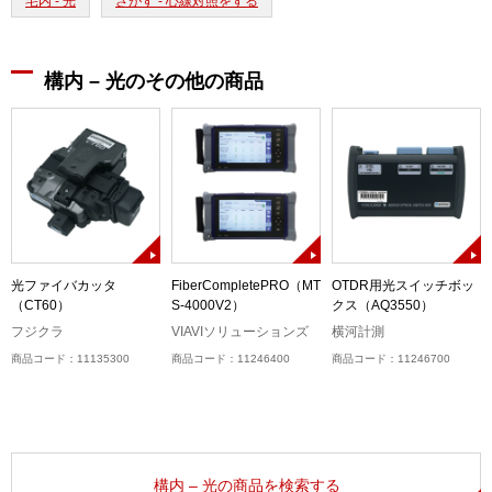
宅内 - 光
さがす - 心線対照をする
構内 – 光のその他の商品
光ファイバカッタ
FiberCompletePRO（MT
OTDR用光スイッチボッ
）
（CT60）
S-4000V2）
クス（AQ3550）
フジクラ
VIAVIソリューションズ
横河計測
商品コード：11135300
商品コード：11246400
商品コード：11246700
構内 – 光の商品を検索する