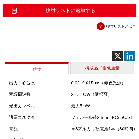
フ
ァ
検討リストに追加する
イ
バ
検討リストとは？
確
認
用
可
視
光
源
構成品／梱包重量
仕様
（VFI4
個
出力中心波長
0.65±0.015μm（赤色光源）
変調周波数
2Hz／CW（選択可）
光出力レベル
最大5mW
適応コネクタ
フェルール径2.5mm FC/ SC/ST、1
電源
単3アルカリ乾電池1本（30時間）