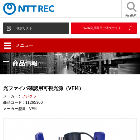
商品検索
Web会員専用ご注文サイト
検討リスト
メニュー
商品情報
光ファイバ確認用可視光源（VFI4）
メーカー :
フジクラ
商品コード :
11265300
メーカー型番 :
VFI4