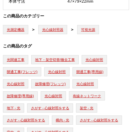
本体寸法
47×79×22mm
この商品のカテゴリー
光測定機器
光心線対照器
可視光源
この商品のタグ
光関連工事
地下・架空切替/撤去工事
光心線対照
開通工事(フレッツ)
光心線対照
開通工事(専用線)
光心線対照
故障修理(フレッツ)
光心線対照
故障修理(専用線)
光心線対照
有線ネットワーク
地下 - 光
さがす - 心線対照をする
架空 - 光
さがす - 心線対照をする
構内 - 光
さがす - 心線対照をする