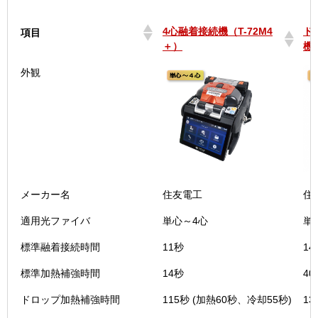
4心融着接続機（T-72M4
ド
項目
＋）
機 
4心融着接続機（T-72M4
ド
項目
外観
＋）
機 
メーカー名
住友電工
住
適用光ファイバ
単心～4心
単
標準融着接続時間
11秒
14
標準加熱補強時間
14秒
40
ドロップ加熱補強時間
115秒 (加熱60秒、冷却55秒)
13