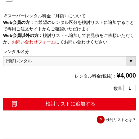
※スーパーレンタル料金（月額）について
Web会員の方：
ご希望のレンタル区分を検討リストに追加すること
で専用ご注文サイトからご確認いただけます
Web会員以外の方：
検討リストへ追加してお見積をご依頼いただく
か、
お問い合わせフォーム
にてお問い合わせください
レンタル区分
¥
4,000
レンタル料金(税抜)：
4
数量
心
融
検討リストに追加する
着
接
検討リストとは？
続
機
（S00