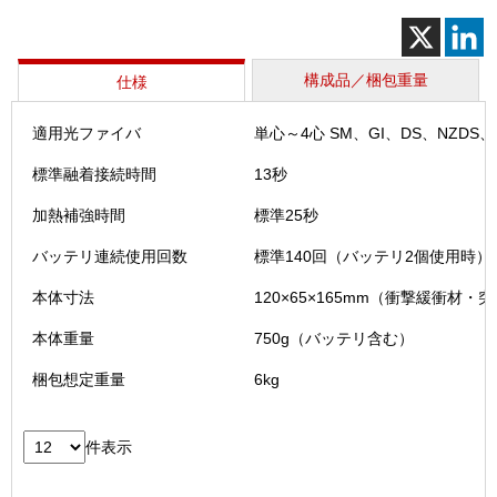
個
構成品／梱包重量
仕様
適用光ファイバ
単心～4心 SM、GI、DS、NZDS、B
標準融着接続時間
13秒
加熱補強時間
標準25秒
バッテリ連続使用回数
標準140回（バッテリ2個使用時）
本体寸法
120×65×165mm（衝撃緩衝材・
本体重量
750g（バッテリ含む）
梱包想定重量
6kg
件表示