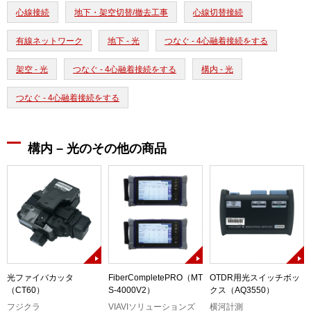
心線接続
地下・架空切替/撤去工事
心線切替接続
有線ネットワーク
地下 - 光
つなぐ - 4心融着接続をする
架空 - 光
つなぐ - 4心融着接続をする
構内 - 光
つなぐ - 4心融着接続をする
構内 – 光のその他の商品
光ファイバカッタ
FiberCompletePRO（MT
OTDR用光スイッチボッ
）
（CT60）
S-4000V2）
クス（AQ3550）
フジクラ
VIAVIソリューションズ
横河計測