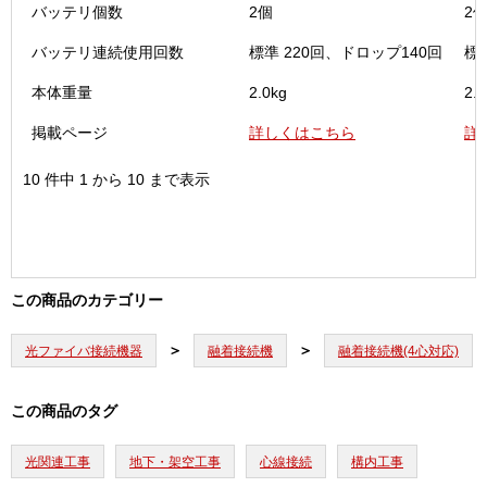
バッテリ個数
2個
2
バッテリ連続使用回数
標準 220回、ドロップ140回
標
本体重量
2.0kg
2.0
掲載ページ
詳しくはこちら
詳
10 件中 1 から 10 まで表示
この商品のカテゴリー
光ファイバ接続機器
融着接続機
融着接続機(4心対応)
この商品のタグ
光関連工事
地下・架空工事
心線接続
構内工事