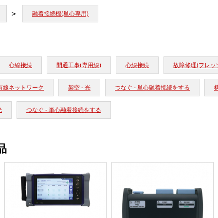
融着接続機(単心専用)
心線接続
開通工事(専用線)
心線接続
故障修理(フレッ
有線ネットワーク
架空 - 光
つなぐ - 単心融着接続をする
構
光
つなぐ - 単心融着接続をする
品