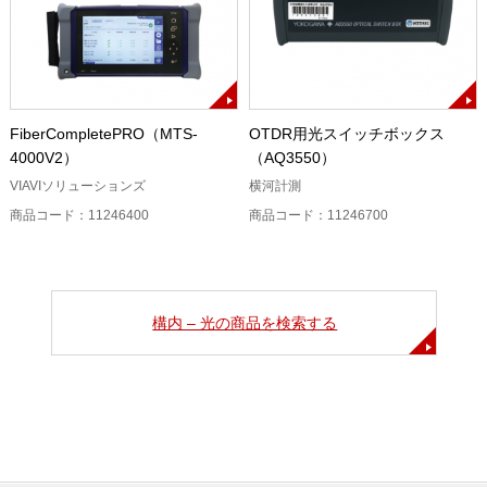
FiberCompletePRO（MTS-
OTDR用光スイッチボックス
4000V2）
（AQ3550）
VIAVIソリューションズ
横河計測
商品コード：11246400
商品コード：11246700
構内 – 光の商品を検索する