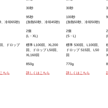
30秒
30秒
95秒
100秒
秒、冷却65秒)
(加熱50秒、冷却45秒)
(加熱50秒、冷却50秒)
2個
2個
(L・XL)
(S・L)
80回、ドロップ
標準 L100回、XL200
標準 S30回、L100回、
回、ドロップ L50回、
ドロップ S15回、L50
XL160回
回
850g
770g
8
こちら
詳しくはこちら
詳しくはこちら