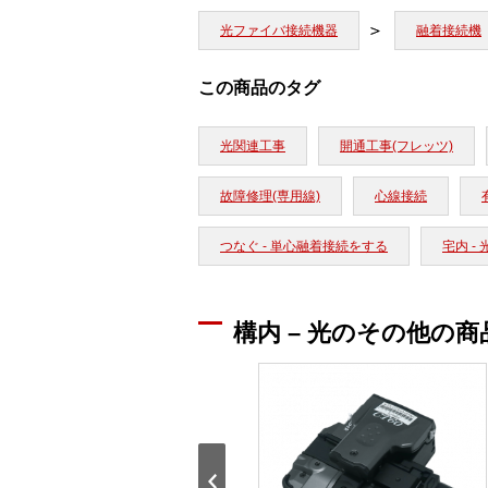
光ファイバ接続機器
融着接続機
この商品のタグ
光関連工事
開通工事(フレッツ)
故障修理(専用線)
心線接続
つなぐ - 単心融着接続をする
宅内 - 
構内 – 光のその他の商