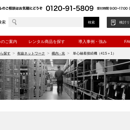
検索
検討リ
ルのご案内
レンタル商品を探す
導入事例・強み
F
ら探す
有線ネットワーク
構内 - 光
単心融着接続機（41S＋1）