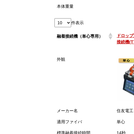
本体重量
件表示
ドロップ
融着接続機（単心専用）
接続機(TY
ドロップ
融着接続機（単心専用）
外観
接続機(TY
メーカー名
住友電工
適用ファイバ
単心
標準融着接続時間
14秒