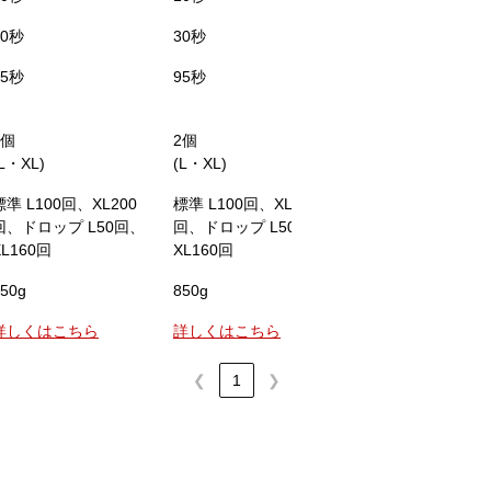
30秒
30秒
25秒
95秒
95秒
110秒
2個
2個
1個
(L・XL)
(L・XL)
(本体内蔵)
標準 L100回、XL200
標準 L100回、XL200
標準200回、ドロッ
回、ドロップ L50回、
回、ドロップ L50回、
100回
XL160回
XL160回
50g
850g
1.4kg(バッテリ含む
詳しくはこちら
詳しくはこちら
詳しくはこちら
❮
1
❯