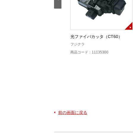
T-201用作業台LⅡP（WT-
光ファイバカッタ（CT60）
201FKⅡP）
フジクラ
住友電工
商品コード：11135300
商品コード：11133000
前の画面に戻る