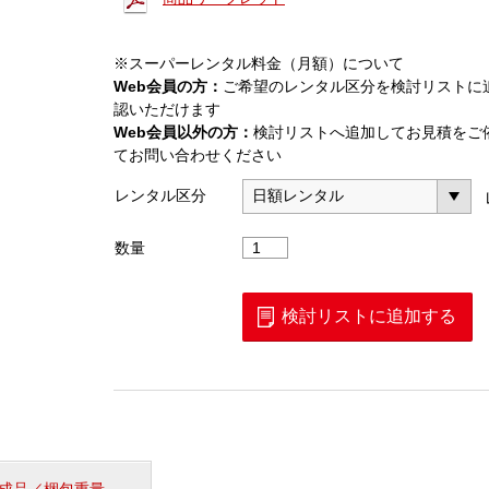
※スーパーレンタル料金（月額）について
Web会員の方：
ご希望のレンタル区分を検討リストに
認いただけます
Web会員以外の方：
検討リストへ追加してお見積をご
てお問い合わせください
レンタル区分
単
数量
心
融
着
検討リストに追加する
接
続
機
（41S
＋
1）
個