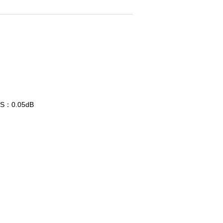
S：0.05dB