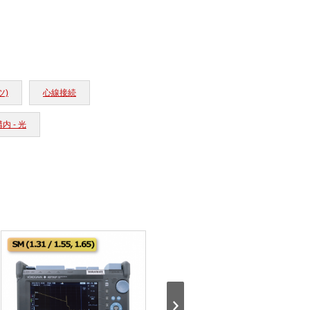
ツ)
心線接続
内 - 光