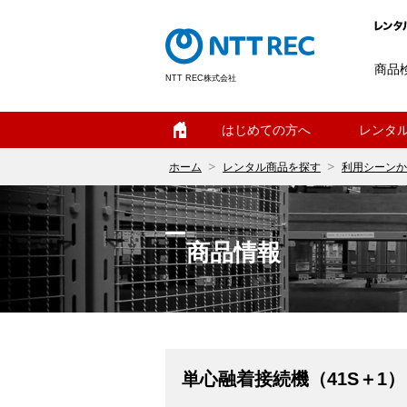
商品
NTT REC株式会社
ホーム
はじめての方へ
レンタ
ホーム
レンタル商品を探す
利用シーンか
商品情報
単心融着接続機（41S＋1）