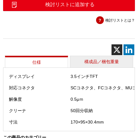
ネ
検討リストに追加する
ク
タ
検討リストとは？
端
面
検
査
装
置
(ビ
構成品／梱包重量
仕様
ュ
ー
ディスプレイ
3.5インチTFT
コ
ン
対応コネクタ
SCコネクタ、FCコネクタ、MUコ
プ
ラ
解像度
0.5μｍ
ス)
クリーナ
50回分収納
個
寸法
170×95×30.4mm
この商品のカテゴリー