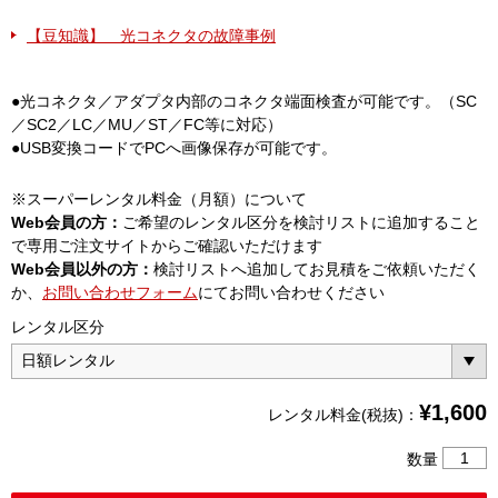
【豆知識】 光コネクタの故障事例
●光コネクタ／アダプタ内部のコネクタ端面検査が可能です。（SC
／SC2／LC／MU／ST／FC等に対応）
●USB変換コードでPCへ画像保存が可能です。
※スーパーレンタル料金（月額）について
Web会員の方：
ご希望のレンタル区分を検討リストに追加すること
で専用ご注文サイトからご確認いただけます
Web会員以外の方：
検討リストへ追加してお見積をご依頼いただく
か、
お問い合わせフォーム
にてお問い合わせください
レンタル区分
¥
1,600
レンタル料金(税抜)：
光
数量
コ