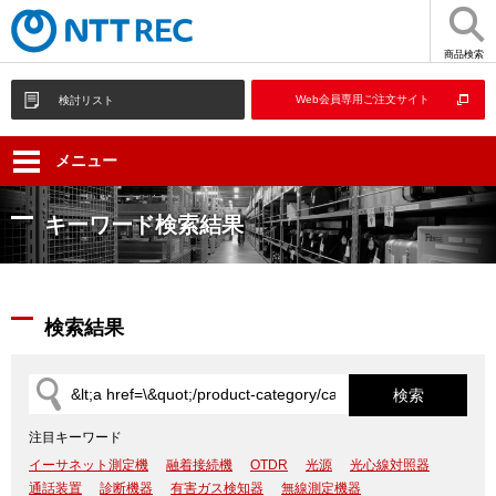
商品検索
Web会員専用ご注文サイト
検討リスト
メニュー
キーワード検索結果
検索結果
注目キーワード
イーサネット測定機
融着接続機
OTDR
光源
光心線対照器
通話装置
診断機器
有害ガス検知器
無線測定機器