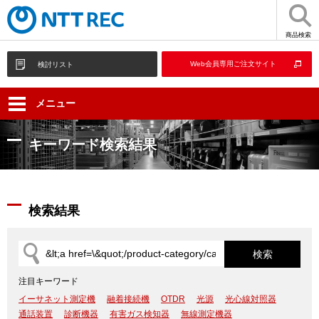
商品検索
Web会員専用ご注文サイト
検討リスト
メニュー
キーワード検索結果
検索結果
注目キーワード
イーサネット測定機
融着接続機
OTDR
光源
光心線対照器
通話装置
診断機器
有害ガス検知器
無線測定機器