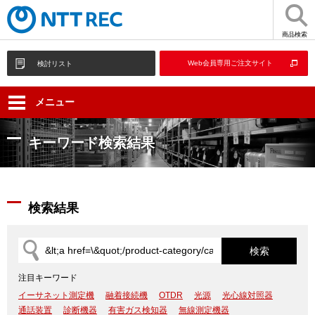
商品検索
Web会員専用ご注文サイト
検討リスト
メニュー
キーワード検索結果
検索結果
注目キーワード
イーサネット測定機
融着接続機
OTDR
光源
光心線対照器
通話装置
診断機器
有害ガス検知器
無線測定機器