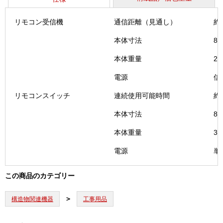
機・
リ
リモコン受信機
通信距離（見通し）
約
モ
コ
本体寸法
88
ン
ス
本体重量
25
イ
電源
信
ッ
チ
リモコンスイッチ
連続使用可能時間
約
個
本体寸法
88
本体重量
3
電源
単
この商品のカテゴリー
構造物関連機器
工事用品