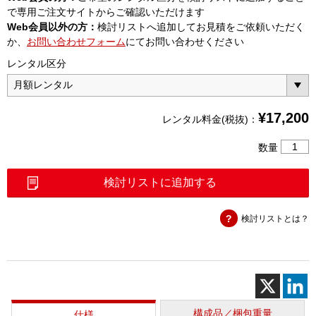
で専用ご注文サイトからご確認いただけます
Web会員以外の方：
検討リストへ追加してお見積をご依頼いただく
か、
お問い合わせフォーム
にてお問い合わせください
レンタル区分
¥
17,200
レンタル料金(税抜)：
信
数量
号
機
検討リストに追加する
用
無
検討リストとは？
線
リ
モ
コ
ン
受
信
構成品／梱包重量
仕様