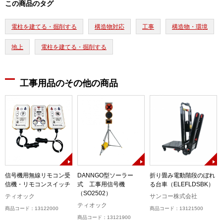
この商品のタグ
電柱を建てる・掘削する
構造物対応
工事
構造物・環境
地上
電柱を建てる・掘削する
工事用品のその他の商品
信号機用無線リモコン受
DANNGO型ソーラー
折り畳み電動階段のぼれ
信機・リモコンスイッチ
式 工事用信号機
る台車（ELEFLDSBK）
（SO2502）
ティオック
サンコー株式会社
ティオック
商品コード：13122000
商品コード：13121500
商品コード：13121900