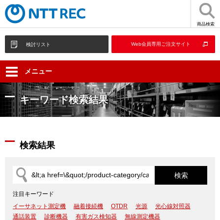
商品検索
Web会員専用ご注文サイト
検討リスト
メニュー
キーワード検索結果
検索結果
注目キーワード
イーサネット測定機
融着接続機
OTDR
光源
光心線対照器
通話装置
診断機器
有害ガス検知器
無線測定機器