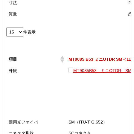
寸法
2
質量
約
件表示
項目
MT9085 B53 ミニOTDR SM＜112
項目
MT9085 B53 ミニOTDR SM＜112
外観
適用光ファイバ
SM（ITU-T G.652）
コネクタ形状
SCコネクタ