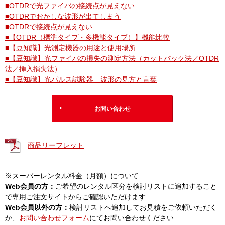
■OTDRで光ファイバの接続点が見えない
■OTDRでおかしな波形が出てしまう
■OTDRで接続点が見えない
■【OTDR（標準タイプ・多機能タイプ）】機能比較
■【豆知識】光測定機器の用途と使用場所
■【豆知識】光ファイバの損失の測定方法（カットバック法／OTDR
法／挿入損失法）
■【豆知識】光パルス試験器 波形の見方と言葉
お問い合わせ
商品リーフレット
※スーパーレンタル料金（月額）について
Web会員の方：
ご希望のレンタル区分を検討リストに追加すること
で専用ご注文サイトからご確認いただけます
Web会員以外の方：
検討リストへ追加してお見積をご依頼いただく
か、
お問い合わせフォーム
にてお問い合わせください