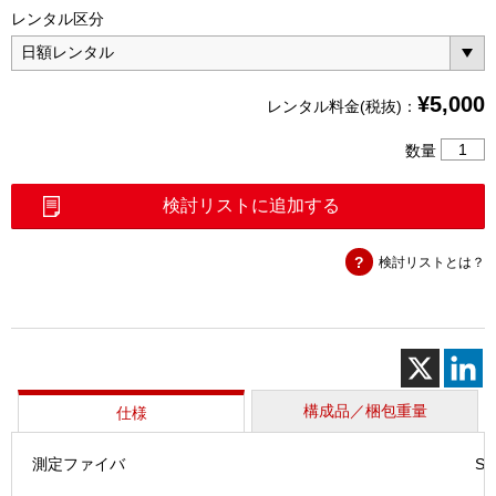
レンタル区分
¥
5,000
レンタル料金(税抜)：
AQ72
数量
OTD
SM
検討リストに追加する
個
検討リストとは？
構成品／梱包重量
仕様
測定ファイバ
SM