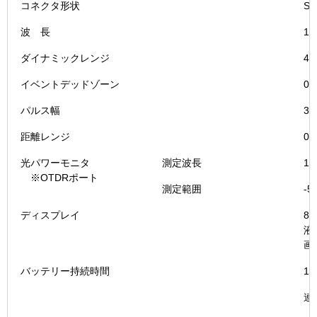
コネクタ形状
S
波 長
1.
ダイナミックレンジ
40
イベントデッドゾーン
0.
パルス幅
3
距離レンジ
0
光パワーモニタ
測定波長
1.
※OTDRポート
測定範囲
-5
ディスプレイ
8
液
画
バッテリー持続時間
1
連