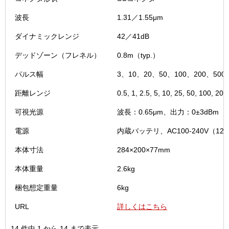
波長
1.31／1.55μm
ダイナミックレンジ
42／41dB
デッドゾーン（フレネル）
0.8m（typ.）
パルス幅
3、10、20、50、100、200、500
距離レンジ
0.5, 1, 2.5, 5, 10, 25, 50, 100, 20
可視光源
波長：0.65μm、出力：0±3dBm
電源
内蔵バッテリ、AC100-240V（12
本体寸法
284×200×77mm
本体重量
2.6kg
梱包想定重量
6kg
URL
詳しくはこちら
14 件中 1 から 14 まで表示