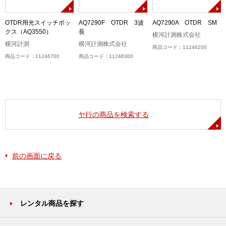
ル
OTDR用光スイッチボッ
AQ7290F OTDR 3波
AQ7290A OTDR SM
＞
クス（AQ3550）
長
横河計測株式会社
横河計測
横河計測株式会社
商品コード：11246200
商品コード：11246700
商品コード：11246300
ヤ行の商品を検索する
前の画面に戻る
レンタル商品を探す