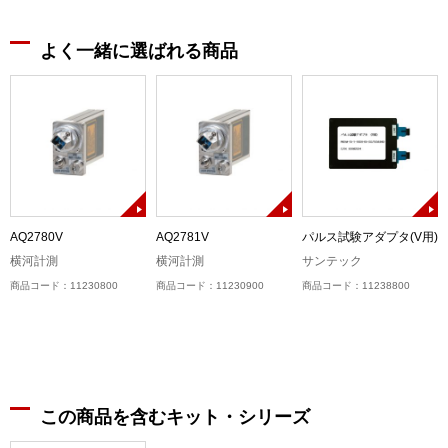
よく一緒に選ばれる商品
)
AQ2780V
AQ2781V
パルス試験アダプタ(V用)
横河計測
横河計測
サンテック
商品コード：11230800
商品コード：11230900
商品コード：11238800
この商品を含むキット・シリーズ